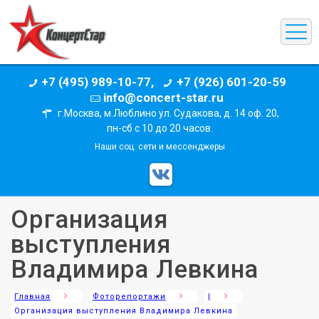
+7 (495) 989-10-77,
+7 (926) 601-20-59
info@concert-star.ru
г.Москва, м.Люблино ул. Судакова, д. 14 оф. 20,
пн-сб с 10 до 20 часов.
Наши соц. сети и мессенджеры
Организация
выступления
Владимира Левкина
Главная
Фоторепортажи
|
Организация выступления Владимира Левкина