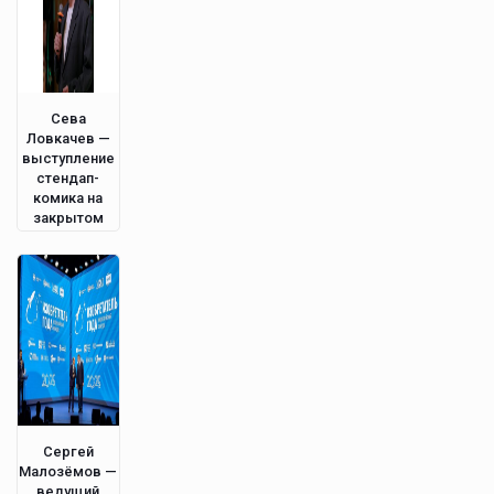
Сева
Ловкачев —
выступление
стендап-
комика на
закрытом
мероприятии
в Питере.
Сергей
Малозёмов —
ведущий