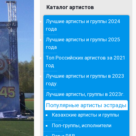
Каталог артистов
Лучшие артисты и группы 2024
года
Лучшие артисты и группы 2025
года
Топ Российских артистов за 2021
год
Лучшие артисты и группы в 2023
году.
Лучшие артисты, группы в 2023г.
Популярные артисты эстрады
Казахские артисты и группы
Поп-группы, исполнители