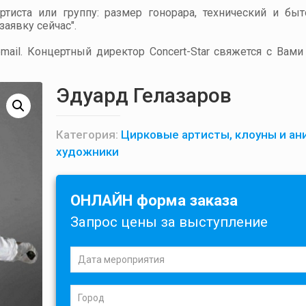
артиста или группу: размер гонорара, технический и бы
аявку сейчас".
ail. Концертный директор Concert-Star свяжется с Вами
Эдуард Гелазаров
Категория:
Цирковые артисты, клоуны и ан
художники
ОНЛАЙН форма заказа
Запрос цены за выступление