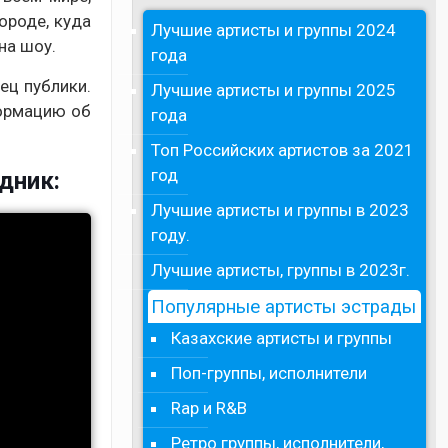
ороде, куда
Лучшие артисты и группы 2024
на шоу.
года
ец публики.
Лучшие артисты и группы 2025
формацию об
года
Топ Российских артистов за 2021
год
дник:
Лучшие артисты и группы в 2023
году.
Лучшие артисты, группы в 2023г.
Популярные артисты эстрады
Казахские артисты и группы
Поп-группы, исполнители
Rap и R&B
Ретро группы, исполнители,