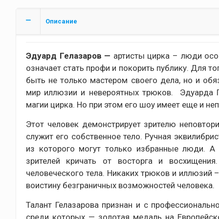
Описание
Эдуард Гелазаров —
артисты цирка – люди особ
означает стать профи и покорить публику. Для то
быть не только мастером своего дела, но и об
мир иллюзии и невероятных трюков. Эдуарда 
магии цирка. Но при этом его шоу имеет еще и н
Этот человек демонстрирует зрителю неповтор
служит его собственное тело. Ручная эквилибри
из которого могут только избранные люди. А 
зрителей кричать от восторга и восхищения
человеческого тела. Никаких трюков и иллюзий –
воистину безграничных возможностей человека.
Талант Гелазарова признан и с профессионально
среди которых — золотая медаль на Европейск