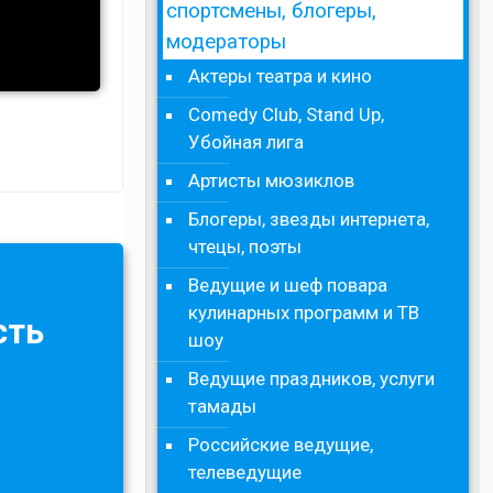
спортсмены, блогеры,
модераторы
Актеры театра и кино
Comedy Club, Stand Up,
Убойная лига
Артисты мюзиклов
Блогеры, звезды интернета,
чтецы, поэты
Ведущие и шеф повара
кулинарных программ и ТВ
сть
шоу
Ведущие праздников, услуги
тамады
Российские ведущие,
телеведущие