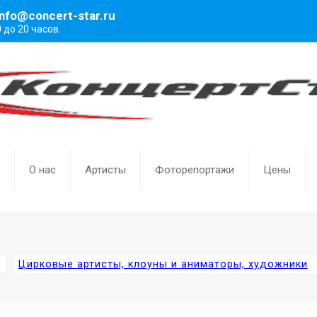
info@concert-star.ru
0 до 20 часов.
О нас
Артисты
Фоторепортажи
Цены
Цирковые артисты, клоуны и аниматоры, художники