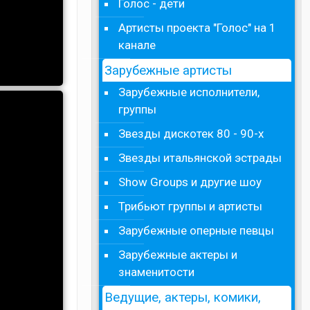
Голос - дети
Артисты проекта "Голос" на 1
канале
Зарубежные артисты
Зарубежные исполнители,
группы
Звезды дискотек 80 - 90-х
Звезды итальянской эстрады
Show Groups и другие шоу
Трибьют группы и артисты
Зарубежные оперные певцы
Зарубежные актеры и
знаменитости
Ведущие, актеры, комики,