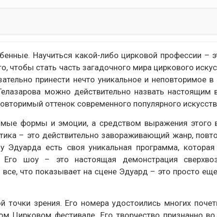
енные. Научиться какой-либо цирковой профессии – э
го, чтобы стать часть загадочного мира циркового искус
язательно принести нечто уникальное и неповторимое 
Гелазарова можно действительно назвать настоящим 
еповторимый оттенок современного популярного искусств
имые формы и эмоции, а средством выражения этого 
стика – это действительно завораживающий жанр, повт
у Эдуарда есть своя уникальная программа, которая
. Его шоу – это настоящая демонстрация сверхво
 все, что показывает на сцене Эдуард – это просто еще
й точки зрения. Его номера удостоились многих почет
ом Цирковом фестивале. Его творчество признанно во