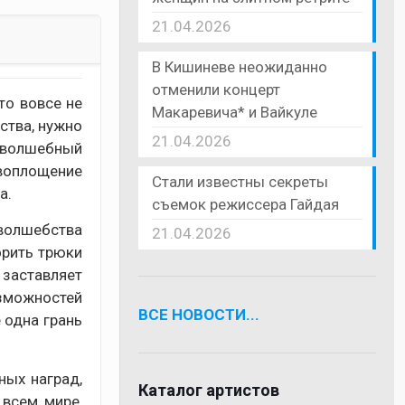
21.04.2026
В Кишиневе неожиданно
отменили концерт
то вовсе не
Макаревича* и Вайкуле
ства, нужно
21.04.2026
в волшебный
воплощение
Стали известны секреты
а.
съемок режиссера Гайдая
волшебства
21.04.2026
орить трюки
 заставляет
зможностей
ВСЕ НОВОСТИ...
 одна грань
ных наград,
Каталог артистов
 всем мире,