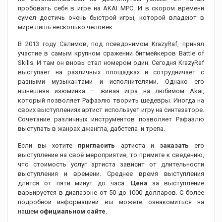
пробовать себя в игре на AKAI MPC. И в скором времени
сумел достичь очень быстрой игры, которой владеют в
мире лишь несколько человек.
В 2013 году Салимов, под псевдонимом KrazyRaf, принял
участие в самым крупном сражении битмейкеров Battle of
Skills. И там он вновь стал номером один. Сегодня KrazyRaf
выступает на различных площадках и сотрудничает с
разными музыкантами и исполнителями. Однако его
нынешняя изюминка – живая игра на любимом Akai,
который позволяет Рафаэлю творить шедевры. Иногда на
своих выступлениях артист использует игру на синтезаторе.
Сочетание различных инструментов позволяет Рафаэлю
выступать в жанрах джангла, дабстепа и трепа.
Если вы хотите
пригласить
артиста и
заказать
его
выступление на своё мероприятие, то примите к сведению,
что стоимость услуг артиста зависит от длительности
выступления и времени. Среднее время выступления
длится от пяти минут до часа.
Цена
за выступление
варьируется в диапазоне от 50 до 1000 долларов. С более
подробной информацией вы можете ознакомиться на
нашем
официальном сайте
.