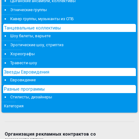
Цыганские ансамбли, коллективы
Этнические группы
Кавер группы, музыканты из СПБ
Танцевальные коллективы
Шоу балеты, варьете
Эротические шоу, стриптиз
Хореографы
Травести-шоу
Звезды Евровидения
Евровидение
Разные программы
Стилисты, дизайнеры
Категория
Организация рекламных контрактов со