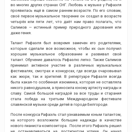
во многих других странах СНГ. Любовь к музыке у Рафаэля
проявилась ещё в самом раннем возрасте. По его словам,
своё первое музыкальное творение он создал в возрасте
четырёх или пяти лет, что даёт нам право полагать, что
Салимов — истинный пример природного дарования или
даже гения.
Талант Рафаэля был вовремя замечен его родителями,
которые сделали все возможное, чтобы их сын получил
хорошее музыкальное образование и развивал свой
талант. Обучение давалось Рафаэлю легко. Также Салимов
принимал активное участие в различных музыкальных
фестивалях, смотрах и конкурсах, где всегда очаровывал
как жюри, так и зрителей. В репертуаре Рафаэля всегда
была какая-то особенная изюминка, которая не оставляла
никого равнодушным, а приносила юному артисту награды и
славу. Самой большой наградой за все труды и старания
стала победа на третьем Международном фестивале
славянской музыки среди детей в городе Белгороде.
После конкурса Рафаэль стал узнаваемым юным талантом,
на которого возложили большие надежды в качестве
нового пианиста-композитора. После этого Рафаэль решил
не останавливаться на достигнутом успехе. Он начал