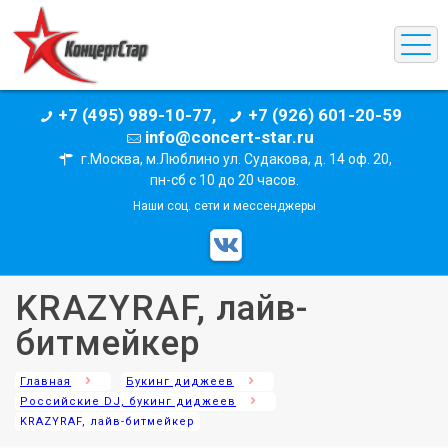
+7 (495) 989-10-77,
+7 (926) 601-20-59
info@concert-star.ru
г.Москва, м.Люблино ул. Судакова, д. 14 оф. 20,
пн-сб с 10 до 20 часов.
Наши соц. сети и мессенджеры
KRAZYRAF, лайв-
битмейкер
Главная
Букинг диджеев
Российские DJ, букинг диджеев
KRAZYRAF, лайв-битмейкер