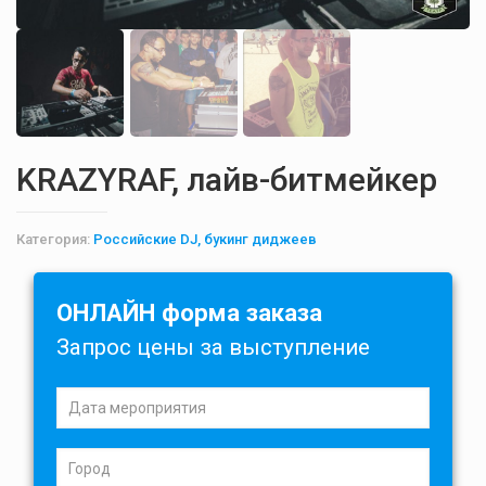
KRAZYRAF, лайв-битмейкер
Категория:
Российские DJ, букинг диджеев
ОНЛАЙН форма заказа
Запрос цены за выступление