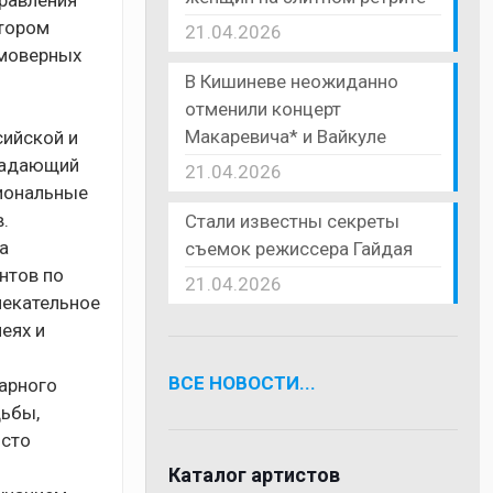
правления
отором
21.04.2026
имоверных
В Кишиневе неожиданно
отменили концерт
Макаревича* и Вайкуле
сийской и
бладающий
21.04.2026
сиональные
.
Стали известны секреты
а
съемок режиссера Гайдая
нтов по
21.04.2026
влекательное
еях и
ВСЕ НОВОСТИ...
тарного
дьбы,
осто
Каталог артистов