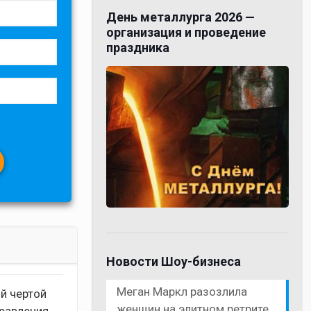
День металлурга 2026 —
организация и проведение
праздника
Новости Шоу-бизнеса
Меган Маркл разозлила
ой чертой
женщин на элитном ретрите