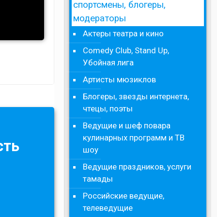
спортсмены, блогеры,
модераторы
Актеры театра и кино
Comedy Club, Stand Up,
Убойная лига
Артисты мюзиклов
Блогеры, звезды интернета,
чтецы, поэты
Ведущие и шеф повара
кулинарных программ и ТВ
сть
шоу
Ведущие праздников, услуги
тамады
Российские ведущие,
телеведущие