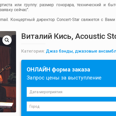
артиста или группу: размер гонорара, технический и бы
аявку сейчас".
ail. Концертный директор Concert-Star свяжется с Вами
Виталий Кись, Acoustic St
Категория:
Джаз бэнды, джазовые ансамбл
ОНЛАЙН форма заказа
Запрос цены за выступление