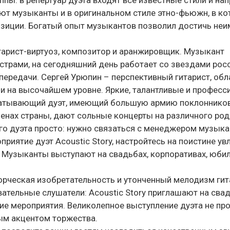
ппы: в репертуар дуэта входят все известные стили и на
тают музыканты и в оригинальном стиле этно-фьюжн, в к
зиции. Богатый опыт музыкантов позволил достичь не
тарист-виртуоз, композитор и аранжировщик. Музыкант
трами, на сегодняшний день работает со звездами рос
передачи. Сергей Урюпин – перспективный гитарист, о
и на высочайшем уровне. Яркие, талантливые и профес
ватывающий дуэт, имеющий большую армию поклонников
ценах страны, дают сольные концерты на различного род
го дуэта просто: нужно связаться с менеджером музыка
приятие дуэт Acoustic Story, настройтесь на поистине у
Музыканты выступают на свадьбах, корпоративах, юбил
творческая изобретательность и утонченный мелодизм ги
ательные слушатели: Acoustic Story приглашают на сва
ие мероприятия. Великолепное выступление дуэта не пр
ным акцентом торжества.