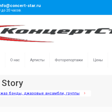
info@concert-star.ru
0 до 20 часов.
О нас
Артисты
Фоторепортажи
Цены
 Story
жаз бэнды, джазовые ансамбли, группы