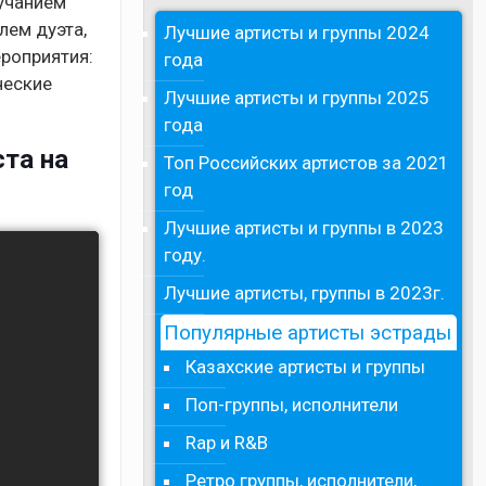
вучанием
лем дуэта,
Лучшие артисты и группы 2024
роприятия:
года
ческие
Лучшие артисты и группы 2025
года
ста на
Топ Российских артистов за 2021
год
Лучшие артисты и группы в 2023
году.
Лучшие артисты, группы в 2023г.
Популярные артисты эстрады
Казахские артисты и группы
Поп-группы, исполнители
Rap и R&B
Ретро группы, исполнители,