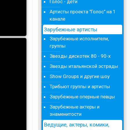
Голос - дети
Артисты проекта "Голос" на 1
канале
Зарубежные артисты
Зарубежные исполнители,
группы
Звезды дискотек 80 - 90-х
Звезды итальянской эстрады
Show Groups и другие шоу
Трибьют группы и артисты
Зарубежные оперные певцы
Зарубежные актеры и
знаменитости
Ведущие, актеры, комики,