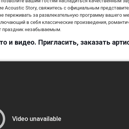
ы позволите вашим гостям насладиться качественным з
 Acoustic Story, свяжитесь с официальным представите
 не переживать за развлекательную программу вашего ме
ключающий в себя классические произведения, романти
ет праздник незабываемым.
то и видео. Пригласить, заказать арти