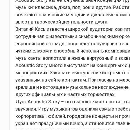
Acoustic Story является уникальная концепция гру
музыки: классика, джаз, поп, рок и другие. Рабо
сочетают славянские мелодии и джазовые компо
высот в творческой деятельности дуэта.
Виталий Кись известен широкой аудитории как ги
сотрудничал с известными симфоническими оркес
европейской эстрады, посещает популярные теле
чутким слухом и способный исполнять композици
музыканты воплотили в жизнь виртуозный и зах
Acoustic Story много выступают на концертных с
мероприятиях. Заказать выступление искрометно
указанным на сайте контактам. Пригласив на меро
зрелище и настоящее музыкальное наслаждение. 
других официальных и частных торжествах.
Дуэт Acoustic Story – это высокое мастерство, 
звучания. Игру музыкантов оценили самые требов
корпоративы, юбилей, городские концерты и проч
украшает праздничный вечер, а становится глав