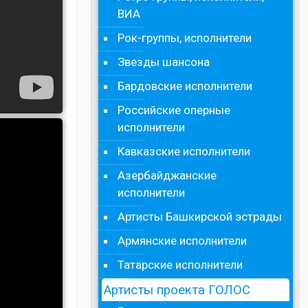
ВИА
Рок-группы, исполнители
Звезды шансона
Бардовские исполнители
Российские оперные
исполнители
Кавказские исполнители
Азербайджанские
исполнители
Артисты Башкирской эстрады
Армянские исполнители
Татарские исполнители
Артисты проекта ГОЛОС