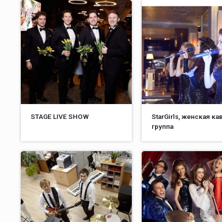
STAGE LIVE SHOW
StarGirls, женская ка
группа