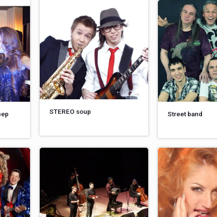
STEREO soup
вер
Street band