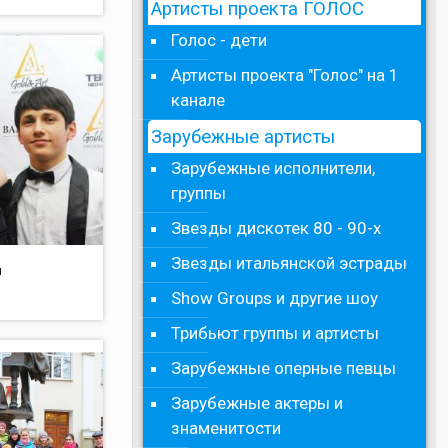
Артисты проекта ГОЛОС
Голос - дети
Артисты проекта "Голос" на 1
канале
Зарубежные артисты
Зарубежные исполнители,
группы
Звезды дискотек 80 - 90-х
Звезды итальянской эстрады
м
Show Groups и другие шоу
Трибьют группы и артисты
Зарубежные оперные певцы
Зарубежные актеры и
знаменитости