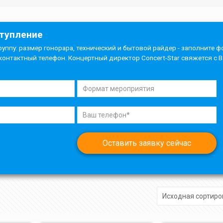
ступление
руппу: размер гонорара, технический и бытовой райдер - заполните ф
контактный телефон. Концертный директор Concert-Star свяжется с 