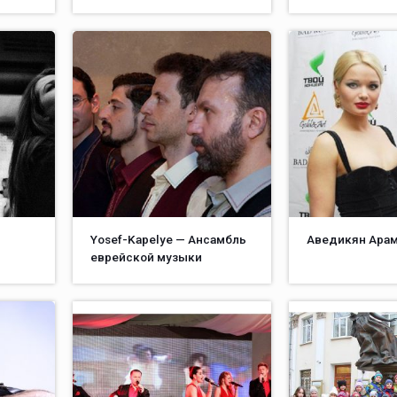
Yosef-Kapelye — Ансамбль
Аведикян Ара
еврейской музыки