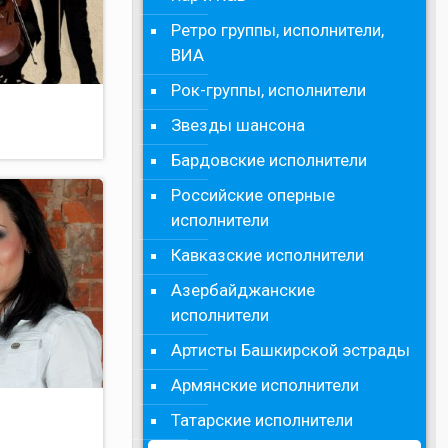
Ретро группы, исполнители,
ВИА
Рок-группы, исполнители
Звезды шансона
Бардовские исполнители
Российские оперные
исполнители
Кавказские исполнители
Азербайджанские
исполнители
Артисты Башкирской эстрады
Армянские исполнители
Татарские исполнители