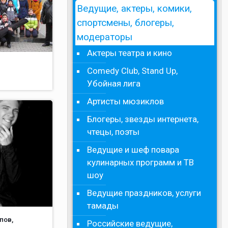
Ведущие, актеры, комики,
спортсмены, блогеры,
модераторы
Актеры театра и кино
Comedy Club, Stand Up,
Убойная лига
Артисты мюзиклов
Блогеры, звезды интернета,
чтецы, поэты
Ведущие и шеф повара
кулинарных программ и ТВ
шоу
Ведущие праздников, услуги
тамады
пов,
Российские ведущие,