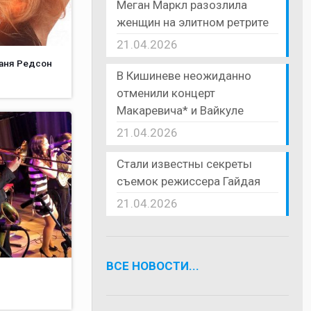
Меган Маркл разозлила
женщин на элитном ретрите
21.04.2026
Таня Редсон
В Кишиневе неожиданно
отменили концерт
Макаревича* и Вайкуле
21.04.2026
Стали известны секреты
съемок режиссера Гайдая
21.04.2026
ВСЕ НОВОСТИ...