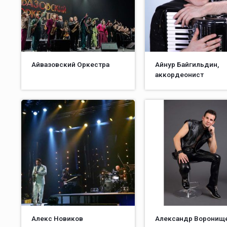
Айвазовский Оркестра
Айнур Байгильдин,
аккордеонист
Алекс Новиков
Александр Воронищ