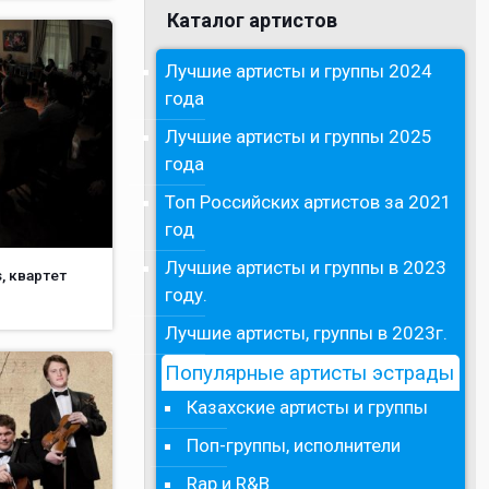
Каталог артистов
Лучшие артисты и группы 2024
года
Лучшие артисты и группы 2025
года
Топ Российских артистов за 2021
год
Лучшие артисты и группы в 2023
, квартет
году.
Лучшие артисты, группы в 2023г.
Популярные артисты эстрады
Казахские артисты и группы
Поп-группы, исполнители
Rap и R&B