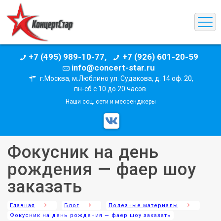
+7 (495) 989-10-77,
+7 (926) 601-20-59
info@concert-star.ru
г.Москва, м.Люблино ул. Судакова, д. 14 оф. 20,
пн-сб с 10 до 20 часов.
Наши соц. сети и мессенджеры
Фокусник на день
рождения — фаер шоу
заказать
Главная
Блог
Полезные материалы
Фокусник на день рождения — фаер шоу заказать