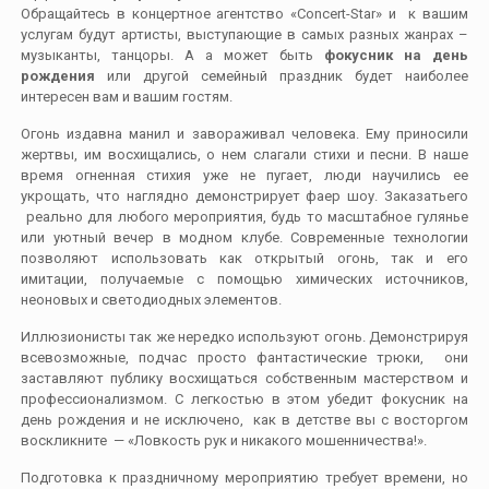
Обращайтесь в концертное агентство «Concert-Star» и к вашим
услугам будут артисты, выступающие в самых разных жанрах –
музыканты, танцоры. А а может быть
фокусник на день
рождения
или другой семейный праздник будет наиболее
интересен вам и вашим гостям.
Огонь издавна манил и завораживал человека. Ему приносили
жертвы, им восхищались, о нем слагали стихи и песни. В наше
время огненная стихия уже не пугает, люди научились ее
укрощать, что наглядно демонстрирует фаер шоу. Заказатьего
реально для любого мероприятия, будь то масштабное гулянье
или уютный вечер в модном клубе. Современные технологии
позволяют использовать как открытый огонь, так и его
имитации, получаемые с помощью химических источников,
неоновых и светодиодных элементов.
Иллюзионисты так же нередко используют огонь. Демонстрируя
всевозможные, подчас просто фантастические трюки, они
заставляют публику восхищаться собственным мастерством и
профессионализмом. С легкостью в этом убедит фокусник на
день рождения и не исключено, как в детстве вы с восторгом
воскликните — «Ловкость рук и никакого мошенничества!».
Подготовка к праздничному мероприятию требует времени, но