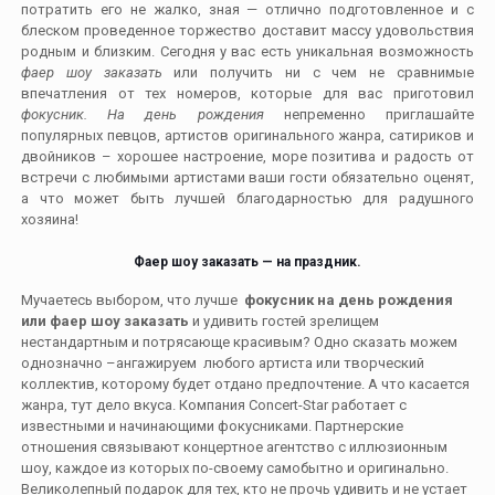
потратить его не жалко, зная — отлично подготовленное и с
блеском проведенное торжество доставит массу удовольствия
родным и близким. Сегодня у вас есть уникальная возможность
фаер шоу заказать
или получить ни с чем не сравнимые
впечатления от тех номеров, которые для вас приготовил
фокусник. На день рождения
непременно приглашайте
популярных певцов, артистов оригинального жанра, сатириков и
двойников – хорошее настроение, море позитива и радость от
встречи с любимыми артистами ваши гости обязательно оценят,
а что может быть лучшей благодарностью для радушного
хозяина!
Фаер шоу заказать — на праздник.
Мучаетесь выбором, что лучше
фокусник на день рождения
или фаер шоу заказать
и удивить гостей зрелищем
нестандартным и потрясающе красивым? Одно сказать можем
однозначно –ангажируем любого артиста или творческий
коллектив, которому будет отдано предпочтение. А что касается
жанра, тут дело вкуса. Компания Concert-Star работает с
известными и начинающими фокусниками. Партнерские
отношения связывают концертное агентство с иллюзионным
шоу, каждое из которых по-своему самобытно и оригинально.
Великолепный подарок для тех, кто не прочь удивить и не устает