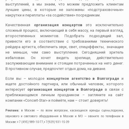
выступлений, а мы знаем, что можем предложить клиентам
лучшие цены, в которые не заложены «подстраховочные»
накрутки и переплаты «за содействие» посредникам.
Качественная
организация концертов
это исключительно
сложный процесс, включающий в себя массу, на первый взгляд,
второстепенных моментов. Подобрать подходящий зал,
привести его в соответствие с требованиями технического
рейдера артиста, обеспечить звук, свет, спецэффекты, значащие
не меньше, чем само выступление. Сегодняшний зритель
избалован. Он хочет видеть зрелище, действительно
заслуживающее внимание и стоящее потраченных на него денег.
В противном случае, предпочтет отдых дома, на диване.
Если вы – молодое
концертное агентство в Волгограде
и
ищете достойного партнера, или обычный человек, которого
интересует
организация концертов в Волгограде
в связи с
приближающемся личным праздником – загляните на сайт
компании «Concert-Star» и поймёте, нам – стоит доверять!
Реклама:
в Москве — по всем вопросам, касающихся аренды сцены,подиума,
звукового и светового оборудования в Москве и МО — звоните по телефонам в
Москве: + 7 (495) 989-10-77,+ 7(929) 931-15-39