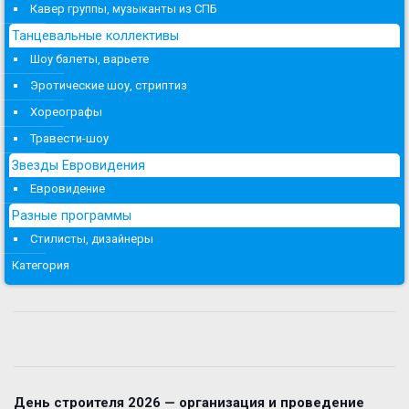
Кавер группы, музыканты из СПБ
Танцевальные коллективы
Шоу балеты, варьете
Эротические шоу, стриптиз
Хореографы
Травести-шоу
Звезды Евровидения
Евровидение
Разные программы
Стилисты, дизайнеры
Категория
День строителя 2026 — организация и проведение