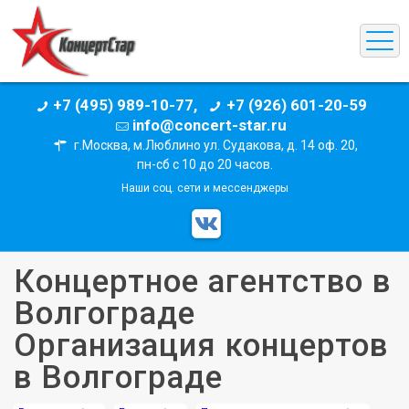
+7 (495) 989-10-77,
+7 (926) 601-20-59
info@concert-star.ru
г.Москва, м.Люблино ул. Судакова, д. 14 оф. 20,
пн-сб с 10 до 20 часов.
Наши соц. сети и мессенджеры
Концертное агентство в
Волгограде
Организация концертов
в Волгограде