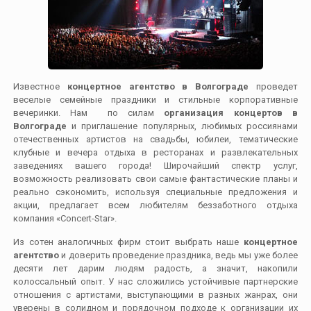
Известное
концертное агентство в Волгограде
проведет
веселые семейные праздники и стильные корпоративные
вечеринки. Нам по силам
организация концертов в
Волгограде
и приглашение популярных, любимых россиянами
отечественных артистов на свадьбы, юбилеи, тематические
клубные и вечера отдыха в ресторанах и развлекательных
заведениях вашего города! Широчайший спектр услуг,
возможность реализовать свои самые фантастические планы и
реально сэкономить, используя специальные предложения и
акции, предлагает всем любителям беззаботного отдыха
компания «Concert-Star».
Из сотен аналогичных фирм стоит выбрать наше
концертное
агентство
и доверить проведение праздника, ведь мы уже более
десяти лет дарим людям радость, а значит, накопили
колоссальный опыт. У нас сложились устойчивые партнерские
отношения с артистами, выступающими в разных жанрах, они
уверены в солидном и порядочном подходе к организации их