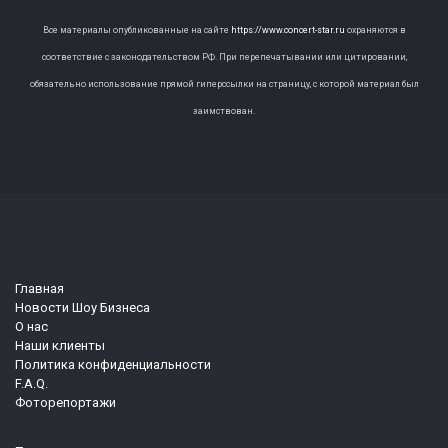
Все материалы опубликованные на сайте
https://www.concert-star.ru
охраняются в
соответствие с законодательством РФ. При перепечатывании или цитировании,
обязательно использование прямой гиперссылки на страницу, с которой материал был
заимствован.
Главная
Новости Шоу Бизнеса
О нас
Наши клиенты
Политика конфиденциальности
F.A.Q.
Фоторепортажи