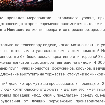
ке
проведет мероприятие столичного уровня, при
дставление, которое непременно запомнится жителям и 
ов в Ижевске
из мечты превратится в реальное, яркое 
 только по телевизору видели, когда можно взять и у
е агентство вам с удовольствием в этом поможет! Н
авное, что бы было весело, креативно и интересно! Заг
ложений артистов всех жанров вы еще не видели! 4 00
авер-групп, иллюзионистов, фокусников, клоунов, веду
едложение выступить на торжестве, станут «изюминкой»
ятий дело, которому наши профессионалы посвящают 24 
 люди хотят классно отдохнуть, и делаем это, имея тыс
товим праздник «под ключ», предлагаем аренду сцен
рудования от лучших зарубежных производителей