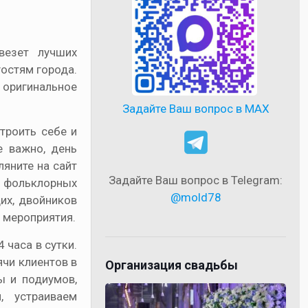
везет лучших
гостям города.
и оригинальное
Задайте Ваш вопрос в MAX
строить себе и
е важно, день
ляните на сайт
Задайте Ваш вопрос в Telegram:
0 фольклорных
@mold78
щих, двойников
 мероприятия.
часа в сутки.
ячи клиентов в
Организация свадьбы
ы и подиумов,
, устраиваем