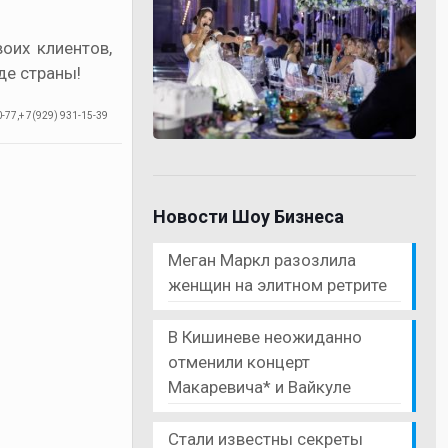
оих клиентов,
де страны!
-77,+ 7(929) 931-15-39
Новости Шоу Бизнеса
Меган Маркл разозлила
женщин на элитном ретрите
В Кишиневе неожиданно
отменили концерт
Макаревича* и Вайкуле
Стали известны секреты