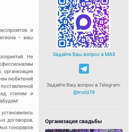
экспромтов и
региона – ваш
Задайте Ваш вопрос в MAX
оприятий. Не
рофессионалам
к организация
уем любителей
Задайте Ваш вопрос в Telegram:
 поставленной
@mold78
над стилем и
забудем!
 установились
ых договоров,
Организация свадьбы
мых гонораров