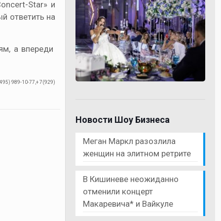
ncert-Star» и
ый ответить на
ям, а впереди
95) 989-10-77,+ 7(929)
Новости Шоу Бизнеса
Меган Маркл разозлила
женщин на элитном ретрите
В Кишиневе неожиданно
отменили концерт
Макаревича* и Вайкуле