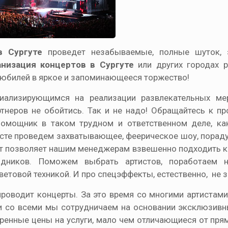
в Сургуте
проведет незабываемые, полные шуток, 
анизация концертов в Сургуте
или других городах 
 юбилей в яркое и запоминающееся торжество!
ализирующимся на реализации развлекательных мер
ртнеров не обойтись. Так и не надо! Обращайтесь к п
помощник в таком трудном и ответственном деле, ка
есте проведем захватывающее, феерическое шоу, порад
ыт позволяет нашим менеджерам взвешенно подходить к
здников. Поможем выбрать артистов, поработаем 
етовой техникой. И про спецэффекты, естественно, не 
проводит концерты. За это время со многими артистами
и со всеми мы сотрудничаем на основании эксклюзивн
ренные цены на услуги, мало чем отличающиеся от пря