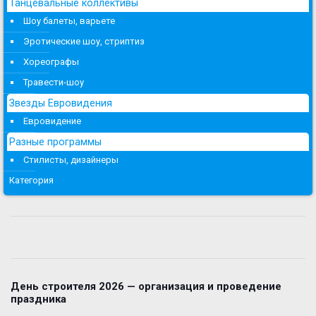
Танцевальные коллективы
Шоу балеты, варьете
Эротические шоу, стриптиз
Хореографы
Травести-шоу
Звезды Евровидения
Евровидение
Разные программы
Стилисты, дизайнеры
Категория
День строителя 2026 — организация и проведение
праздника