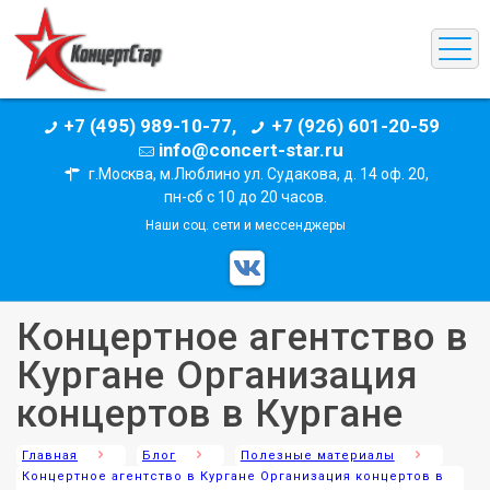
+7 (495) 989-10-77,
+7 (926) 601-20-59
info@concert-star.ru
г.Москва, м.Люблино ул. Судакова, д. 14 оф. 20,
пн-сб с 10 до 20 часов.
Наши соц. сети и мессенджеры
Концертное агентство в
Кургане Организация
концертов в Кургане
Главная
Блог
Полезные материалы
Концертное агентство в Кургане Организация концертов в