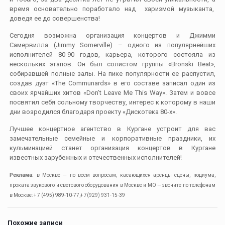
время основательно поработало над харизмой музыканта,
доведя ее до совершенства!
Сегодня возможна организация концертов и Джимми
Самервилла (Jimmy Somerville) – одного из популярнейших
исполнителей 80-90 годов, карьера, которого состояла из
нескольких этапов. Он был солистом группы «Bronski Beat»,
собиравшей полные залы. На пике популярности ее распустил,
создав дуэт «The Communards» в его составе записал один из
своих ярчайших хитов «Don’t Leave Me This Way». Затем и вовсе
посвятил себя сольному творчеству, интерес к которому в наши
дни возродился благодаря проекту «Дискотека 80-х».
Лучшее концертное агентство в Кургане устроит для вас
замечательные семейные и корпоративные праздники, их
кульминацией станет организация концертов в Кургане
известных зарубежных и отечественных исполнителей!
Реклама:
в Москве — по всем вопросам, касающихся аренды сцены, подиума,
проката звукового и светового оборудования в Москве и МО — звоните по телефонам
в Москве: + 7 (495) 989-10-77,+ 7(929) 931-15-39
Похожие записи