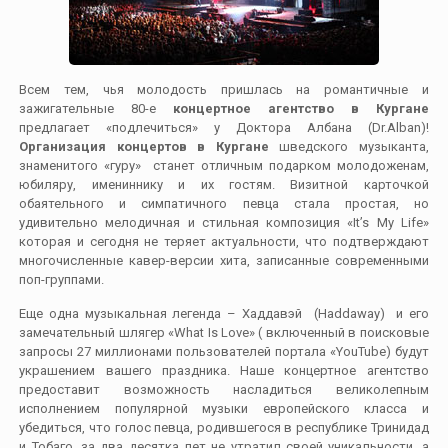
Всем тем, чья молодость пришлась на романтичные и
зажигательные 80-е
концертное агентство в Кургане
предлагает «подлечиться» у Доктора Албана (Dr.Alban)!
Организация концертов в Кургане
шведского музыканта,
знаменитого «гуру» станет отличным подарком молодоженам,
юбиляру, имениннику и их гостям. Визитной карточкой
обаятельного и симпатичного певца стала простая, но
удивительно мелодичная и стильная композиция «It’s My Life»
которая и сегодня не теряет актуальности, что подтверждают
многочисленные кавер-версии хита, записанные современными
поп-группами.
Еще одна музыкальная легенда – Хаддавэй (Haddaway) и его
замечательный шлягер «What Is Love» ( включенный в поисковые
запросы 27 миллионами пользователей портала «YouTube) будут
украшением вашего праздника. Наше концертное агентство
предоставит возможность насладиться великолепным
исполнением популярной музыки европейского класса и
убедиться, что голос певца, родившегося в республике Тринидад
и Тобаго, за два десятка лет не утратил своей уникальности, а