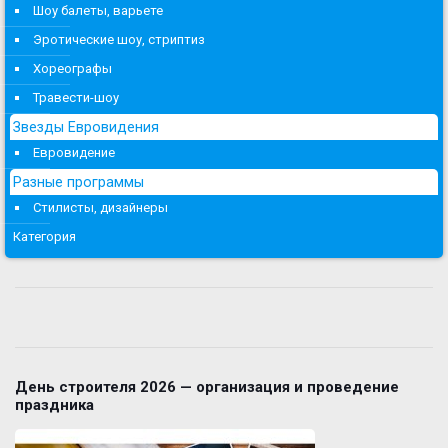
Шоу балеты, варьете
Эротические шоу, стриптиз
Хореографы
Травести-шоу
Звезды Евровидения
Евровидение
Разные программы
Стилисты, дизайнеры
Категория
День строителя 2026 — организация и проведение
праздника