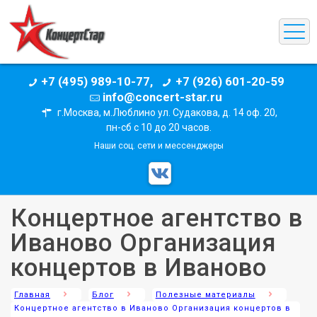
+7 (495) 989-10-77,
+7 (926) 601-20-59
info@concert-star.ru
г.Москва, м.Люблино ул. Судакова, д. 14 оф. 20,
пн-сб с 10 до 20 часов.
Наши соц. сети и мессенджеры
Концертное агентство в
Иваново Организация
концертов в Иваново
Главная
Блог
Полезные материалы
Концертное агентство в Иваново Организация концертов в