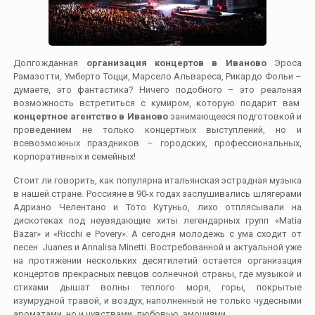
Долгожданная
организация концертов в Иваново
Эроса
Рамазотти, Умберто Тоцци, Марсело Альвареса, Рикардо Фольи –
думаете, это фантастика? Ничего подобного – это реальная
возможность встретиться с кумиром, которую подарит вам
концертное агентство в Иваново
занимающееся подготовкой и
проведением не только концертных выступлений, но и
всевозможных праздников – городских, профессиональных,
корпоративных и семейных!
Стоит ли говорить, как популярна итальянская эстрадная музыка
в нашей стране. Россияне в 90-х годах заслушивались шлягерами
Адриано Челентано и Тото Кутуньо, лихо отплясывали на
дискотеках под неувядающие хиты легендарных групп «Matia
Bazar» и «Ricchi e Povery». А сегодня молодежь с ума сходит от
песен Juanes и Annalisa Minetti. Востребованной и актуальной уже
на протяжении нескольких десятилетий остается организация
концертов прекрасных певцов солнечной страны, где музыкой и
стихами дышат волны теплого моря, горы, покрытые
изумрудной травой, и воздух, наполненный не только чудесными
ароматами, но и чувствами, любовью, эмоциями.