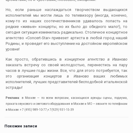
Но, если раньше наслаждаться творчеством выдающихся
исполнителей мы могли лишь по телевизору (иногда, конечно,
кому-то из наших соотечественников удавалось попасть на
редкие «живые» концерты, но их было до обидного мало!), то
сегодня ситуация изменилась радикально. Столичное концертное
агентство «Concert-Star» привезет артиста в любой город нашей
Родины, и проведет его выступление на достойном европейском
уровне!
Как просто, обратившись в
концертное агентство в Иваново
заказать встречу со своей молодостью, перенестись на пару
часов в лучшие годы жизни. Все, что для этого потребуется, так
это
организация концертов в Иваново
ваших любимых
исполнителей, лучших представителей бесподобной итальянской
эстрады!
Реклама:
в Москве — по всем вопросам, касающихся аренды сцены, подиума,
проката звукового и светового оборудования в Москве и МО — звоните по телефонам
в Москве: + 7 (495) 989-10-77,+ 7(929) 931-15-39
Похожие записи