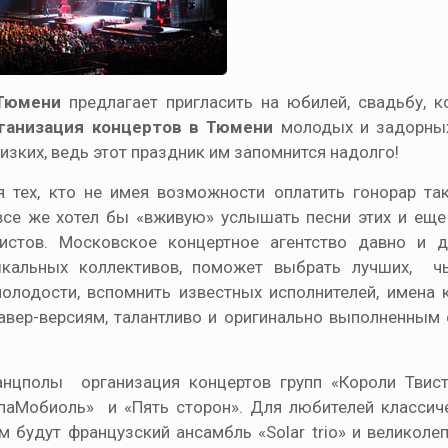
 Тюмени
предлагает пригласить на юбилей, свадьбу, к
ганизация концертов в Тюмени
молодых и задорных
изких, ведь этот праздник им запомнится надолго!
тех, кто не имея возможности оплатить гонорар так
 все же хотел бы «вживую» услышать песни этих и еще
истов. Московское концертное агентство давно и д
кальных коллективов, поможет выбрать лучших, чь
молодости, вспомнить известных исполнителей, имена 
кавер-версиям, талантливо и оригинально выполненны
нцполы организация концертов групп «Короли Твист
ПапаМобиоль» и «Пять сторон». Для любителей классич
 будут французский ансамбль «Solar trio» и великоле