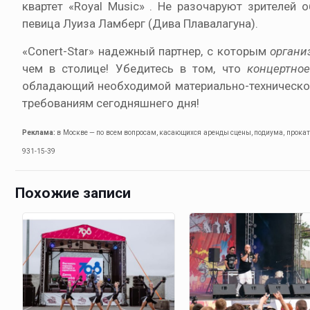
квартет «Royal Music» . Не разочаруют зрителей
певица Луиза Ламберг (Дива Плавалагуна).
«Conert-Star» надежный партнер, с которым
органи
чем в столице! Убедитесь в том, что
концертно
обладающий необходимой материально-технической
требованиям сегодняшнего дня!
Реклама:
в Москве — по всем вопросам, касающихся аренды сцены, подиума, проката 
931-15-39
Похожие записи