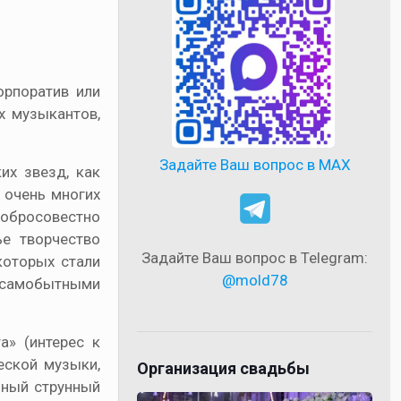
орпоратив или
 музыкантов,
Задайте Ваш вопрос в MAX
их звезд, как
 очень многих
обросовестно
е творчество
Задайте Ваш вопрос в Telegram:
которых стали
@mold78
м самобытными
а» (интерес к
еской музыки,
Организация свадьбы
пный струнный