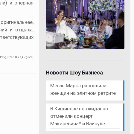
ли) и оперная
оригинальнее,
ний и отдыха,
ответствующих
95) 989-10-77,+ 7(929)
Новости Шоу Бизнеса
Меган Маркл разозлила
женщин на элитном ретрите
В Кишиневе неожиданно
отменили концерт
Макаревича* и Вайкуле