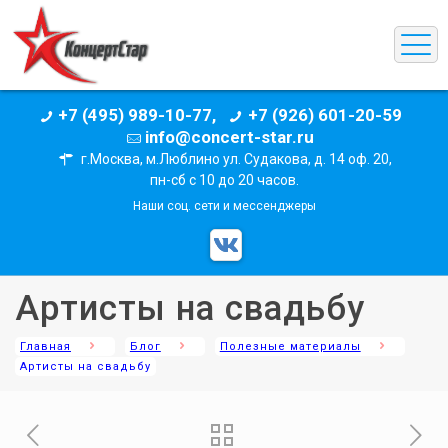
+7 (495) 989-10-77,
+7 (926) 601-20-59
info@concert-star.ru
г.Москва, м.Люблино ул. Судакова, д. 14 оф. 20,
пн-сб с 10 до 20 часов.
Наши соц. сети и мессенджеры
Артисты на свадьбу
Главная
Блог
Полезные материалы
Артисты на свадьбу