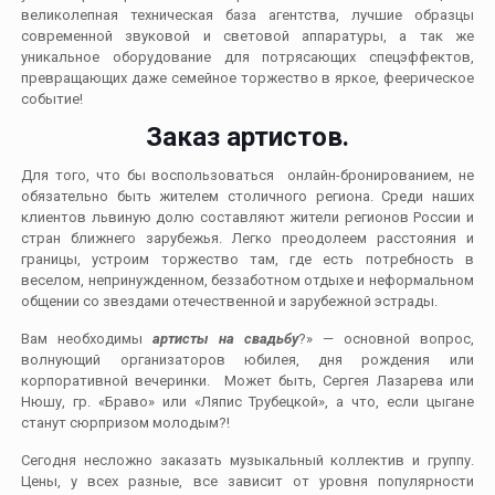
великолепная техническая база агентства, лучшие образцы
современной звуковой и световой аппаратуры, а так же
уникальное оборудование для потрясающих спецэффектов,
превращающих даже семейное торжество в яркое, феерическое
событие!
Заказ артистов.
Для того, что бы воспользоваться онлайн-бронированием, не
обязательно быть жителем столичного региона. Среди наших
клиентов львиную долю составляют жители регионов России и
стран ближнего зарубежья. Легко преодолеем расстояния и
границы, устроим торжество там, где есть потребность в
веселом, непринужденном, беззаботном отдыхе и неформальном
общении со звездами отечественной и зарубежной эстрады.
Вам необходимы
артисты на свадьбу
?» — основной вопрос,
волнующий организаторов юбилея, дня рождения или
корпоративной вечеринки. Может быть, Сергея Лазарева или
Нюшу, гр. «Браво» или «Ляпис Трубецкой», а что, если цыгане
станут сюрпризом молодым?!
Сегодня несложно заказать музыкальный коллектив и группу.
Цены, у всех разные, все зависит от уровня популярности