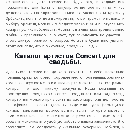
исполнителя и дате торжества: будни это, выходные или
праздничные дни. Если с популярностью все понятно – «за
дешево» Филиппа Киркорова, Николая Баскова или Кристину
Орбакайте, понятно, не ангажировать, то вот грамотно подойдя к
выбору времени, можно и в бюджет уложиться и выступлением
кумира публику побаловать. Новый год и еще пара-тройка самых
любимых праздников не в счет, тут сэкономить не удастся –
спрос диктует размер гонораров. Но вот в будни выступления
стоят дешевле, чем в выходные, праздничные дни.
Каталог артистов Concert для
свадьбы.
Идеальное торжество должно сочетать в себе несколько
позиций, среди которых – хорошее место проведения, желанная
компания, вкусное меню и отличная развлекательная программа,
которая не даст никому заскучать. Наша компания по
проведению праздников Concert предлагает вам ряд звезд,
которых вы можете пригласить на своё мероприятие, посетив
наш официальный сайт. Здесь вы найдете полную информацию о
каждом, примеры их творчества и контакты, которые помогут с
нами связаться. Наше агентство стремится к тому, чтобы
создать максимально удобную работу с нашим заказчиком. Это
позволяет нам создавать уникальные вечеринки, юбилеи, и