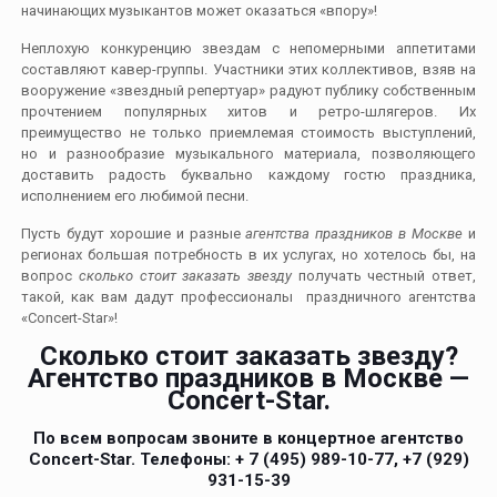
начинающих музыкантов может оказаться «впору»!
Неплохую конкуренцию звездам с непомерными аппетитами
составляют кавер-группы. Участники этих коллективов, взяв на
вооружение «звездный репертуар» радуют публику собственным
прочтением популярных хитов и ретро-шлягеров. Их
преимущество не только приемлемая стоимость выступлений,
но и разнообразие музыкального материала, позволяющего
доставить радость буквально каждому гостю праздника,
исполнением его любимой песни.
Пусть будут хорошие и разные
агентства праздников в Москве
и
регионах большая потребность в их услугах, но хотелось бы, на
вопрос
сколько стоит заказать звезду
получать честный ответ,
такой, как вам дадут профессионалы праздничного агентства
«Concert-Star»!
Сколько стоит заказать звезду?
Агентство праздников в Москве —
Concert-Star.
По всем вопросам звоните в концертное агентство
Concert-Star. Телефоны: + 7 (495) 989-10-77,
+7 (929)
931-15-39