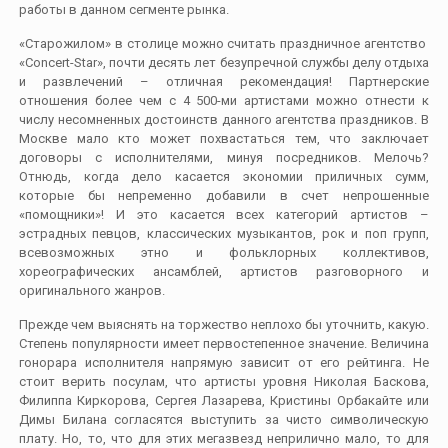
работы в данном сегменте рынка.
«Старожилом» в столице можно считать праздничное агентство
«Concert-Star», почти десять лет безупречной службы делу отдыха
и развлечений – отличная рекомендация! Партнерские
отношения более чем с 4 500-ми артистами можно отнести к
числу несомненных достоинств данного агентства праздников. В
Москве мало кто может похвастаться тем, что заключает
договоры с исполнителями, минуя посредников. Мелочь?
Отнюдь, когда дело касается экономии приличных сумм,
которые бы непременно добавили в счет непрошенные
«помощники»! И это касается всех категорий артистов –
эстрадных певцов, классических музыкантов, рок и поп групп,
всевозможных этно и фольклорных коллективов,
хореографических ансамблей, артистов разговорного и
оригинального жанров.
Прежде чем выяснять на торжество неплохо бы уточнить, какую.
Степень популярности имеет первостепенное значение. Величина
гонорара исполнителя напрямую зависит от его рейтинга. Не
стоит верить посулам, что артисты уровня Николая Баскова,
Филиппа Киркорова, Сергея Лазарева, Кристины Орбакайте или
Димы Билана согласятся выступить за чисто символическую
плату. Но, то, что для этих мегазвезд неприлично мало, то для