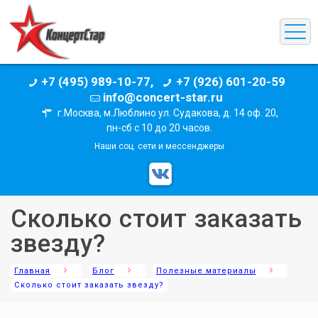
+7 (495) 989-10-77,
+7 (926) 601-20-59
info@concert-star.ru
г.Москва, м.Люблино ул. Судакова, д. 14 оф. 20,
пн-сб с 10 до 20 часов.
Наши соц. сети и мессенджеры
Сколько стоит заказать
звезду?
Главная
Блог
Полезные материалы
Сколько стоит заказать звезду?