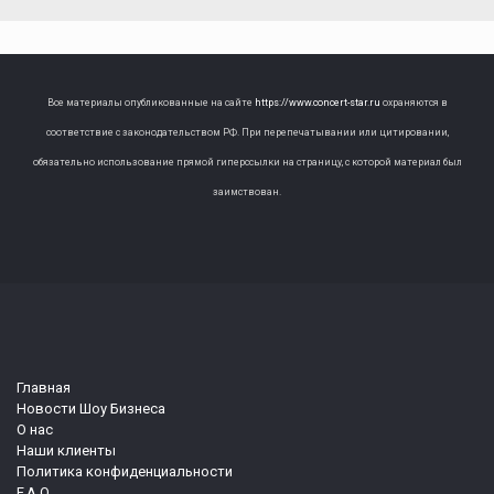
Все материалы опубликованные на сайте
https://www.concert-star.ru
охраняются в
соответствие с законодательством РФ. При перепечатывании или цитировании,
обязательно использование прямой гиперссылки на страницу, с которой материал был
заимствован.
Главная
Новости Шоу Бизнеса
О нас
Наши клиенты
Политика конфиденциальности
F.A.Q.