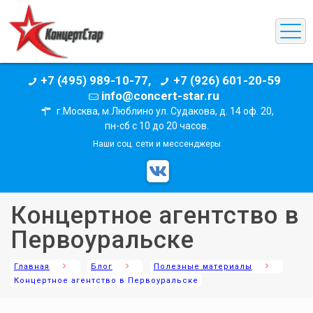
+7 (495) 989-10-77,
+7 (926) 601-20-59
info@concert-star.ru
г.Москва, м.Люблино ул. Судакова, д. 14 оф. 20,
пн-сб с 10 до 20 часов.
Наши соц. сети и мессенджеры
Концертное агентство в
Первоуральске
Главная
Блог
Полезные материалы
Концертное агентство в Первоуральске