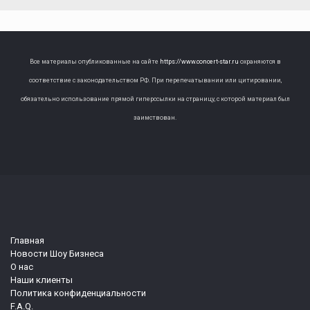
Все материалы опубликованные на сайте
https://www.concert-star.ru
охраняются в
соответствие с законодательством РФ. При перепечатывании или цитировании,
обязательно использование прямой гиперссылки на страницу, с которой материал был
заимствован.
Главная
Новости Шоу Бизнеса
О нас
Наши клиенты
Политика конфиденциальности
F.A.Q.