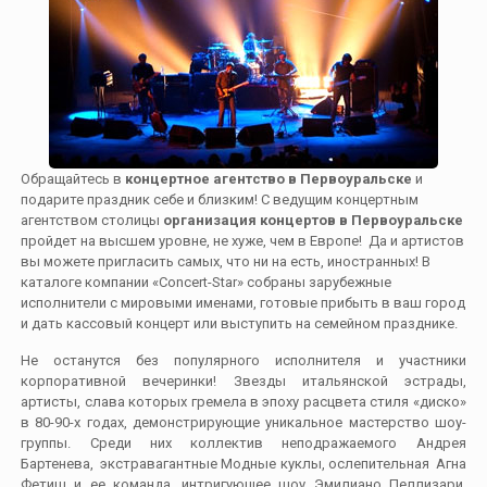
Обращайтесь в
концертное агентство в Первоуральске
и
подарите праздник себе и близким! С ведущим концертным
агентством столицы
организация концертов в Первоуральске
пройдет на высшем уровне, не хуже, чем в Европе! Да и артистов
вы можете пригласить самых, что ни на есть, иностранных! В
каталоге компании «Concert-Star» собраны зарубежные
исполнители с мировыми именами, готовые прибыть в ваш город
и дать кассовый концерт или выступить на семейном празднике.
Не останутся без популярного исполнителя и участники
корпоративной вечеринки! Звезды итальянской эстрады,
артисты, слава которых гремела в эпоху расцвета стиля «диско»
в 80-90-х годах, демонстрирующие уникальное мастерство шоу-
группы. Среди них коллектив неподражаемого Андрея
Бартенева, экстравагантные Модные куклы, ослепительная Агна
Фетиш и ее команда, интригующее шоу Эмилиано Пеллизари.