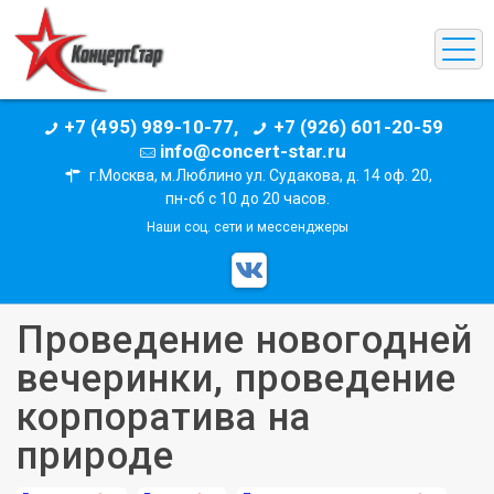
+7 (495) 989-10-77,
+7 (926) 601-20-59
info@concert-star.ru
г.Москва, м.Люблино ул. Судакова, д. 14 оф. 20,
пн-сб с 10 до 20 часов.
Наши соц. сети и мессенджеры
Проведение новогодней
вечеринки, проведение
корпоратива на
природе