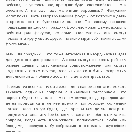
ребенка, то уверяем вас, праздник будет сногсшибательным и
веселым. А что еще надо маленьким сорванцам? Фокусники
могут показывать завораживающие фокусы, от которых у детей
откроется рот в буквальном смысле. По вашему желанию
пришедший на детский праздник фокусник может даже раскрыть
ребятам ряд фокусов, которые впоследствии они смогут
показать в кругу своих друзей, позиционируя себя начинающими
фокусниками.
Мимы на праздник – это тоже интересная и неординарная идея
для детского дня рождения. Актеры смогут показать ребятам
разные сценки с музыкальным сопровождением, они смогут
подражать гостям вечера, веселить детей и быть прекрасным
дополнением для общего веселья на детском празднике.
Помимо вышеописанных актеров, вы в нашем агентстве можете
заказать отдых на природе с выездным рестораном. Это
вариант будет великолепным в том случае, когда праздник для
детей проводится в летнее время и при хорошей солнечной
погоде. Здесь-то уж будет, где порезвиться детям, поиграть,
пошуметь и пошалить. Тем более что все дети любят отдыхать на
природе, когда есть возможность полакомиться любимыми
блюдами, перекусить бутербродами и отведать вкуснейшие
десерты.