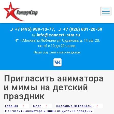
+7 (495) 989-10-77,
+7 (926) 601-20-59
info@concert-star.ru
г.Москва, м.Люблино ул. Судакова, д. 14 оф. 20,
пн-сб с 10 до 20 часов.
Наши соц. сети и мессенджеры
Пригласить аниматора
и мимы на детский
праздник
Главная
Блог
Полезные материалы
Пригласить аниматора и мимы на детский праздник