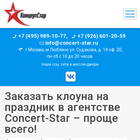
+7 (495) 989-10-77,
+7 (926) 601-20-59
info@concert-star.ru
г.Москва, м.Люблино ул. Судакова, д. 14 оф. 20,
пн-сб с 10 до 20 часов.
Наши соц. сети и мессенджеры
Заказать клоуна на
праздник в агентстве
Concert-Star – проще
всего!