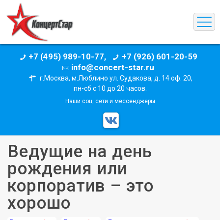
+7 (495) 989-10-77,
+7 (926) 601-20-59
info@concert-star.ru
г.Москва, м.Люблино ул. Судакова, д. 14 оф. 20,
пн-сб с 10 до 20 часов.
Наши соц. сети и мессенджеры
Ведущие на день
рождения или
корпоратив – это
хорошо