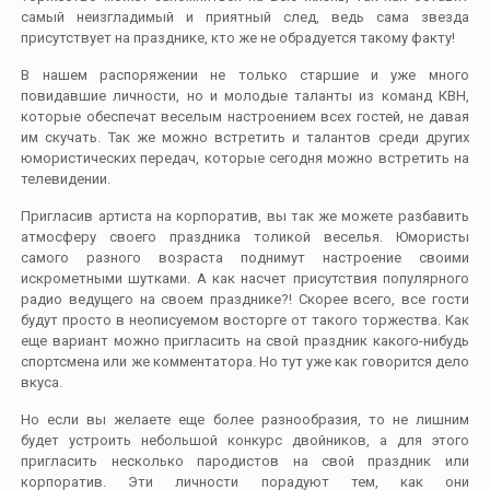
самый неизгладимый и приятный след, ведь сама звезда
присутствует на празднике, кто же не обрадуется такому факту!
В нашем распоряжении не только старшие и уже много
повидавшие личности, но и молодые таланты из команд КВН,
которые обеспечат веселым настроением всех гостей, не давая
им скучать. Так же можно встретить и талантов среди других
юмористических передач, которые сегодня можно встретить на
телевидении.
Пригласив артиста на корпоратив, вы так же можете разбавить
атмосферу своего праздника толикой веселья. Юмористы
самого разного возраста поднимут настроение своими
искрометными шутками. А как насчет присутствия популярного
радио ведущего на своем празднике?! Скорее всего, все гости
будут просто в неописуемом восторге от такого торжества. Как
еще вариант можно пригласить на свой праздник какого-нибудь
спортсмена или же комментатора. Но тут уже как говорится дело
вкуса.
Но если вы желаете еще более разнообразия, то не лишним
будет устроить небольшой конкурс двойников, а для этого
пригласить несколько пародистов на свой праздник или
корпоратив. Эти личности порадуют тем, как они