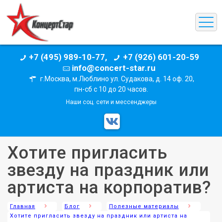
+7 (495) 989-10-77,
+7 (926) 601-20-59
info@concert-star.ru
г.Москва, м.Люблино ул. Судакова, д. 14 оф. 20,
пн-сб с 10 до 20 часов.
Наши соц. сети и мессенджеры
Хотите пригласить
звезду на праздник или
артиста на корпоратив?
Главная
Блог
Полезные материалы
Хотите пригласить звезду на праздник или артиста на