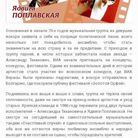
Основанная в начале 70-х годов музыкальная группа из девушек
вскоре заявила о себе на поприще политической песни. всего
несколько лет понадобилось ансамблю, чтобы стать
знаменитым на всю страну и за ее пределами. С приходом в
группу парней, в числе которых заблистала новая звезда –
Александр Тиханович, ВИА начали приглашать на концерты,
конкурсы, фестивали. Одним из знаменательных дней в истории
артистов стало участие во всесоюзном конкурсе, где ВИА
Верасы были признаны лауреатами, а вскоре отправились в
Болгарию, где покорили публику фестиваля «Золотой Орфей».
Поднимаясь все выше и выше к славе, группа не теряла своей
сплоченности, даже не смотря на приход новых артистов и уход
старых. Крепкая команда в 1986 году пережила уход двух лучших
исполнителей – Александра Тихановича и Ядвиги Поплавской. Не
смотря на сегодняшний их самостоятельный музыкальный
тандем «Счастливый случай» и одиночные сольные выступления,
оба все же остаются верны любимому ансамблю и нередко
выходят в ее составе на сцены, чтобы порадовать зрителей.