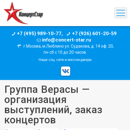
+7 (495) 989-10-77,
+7 (926) 601-20-59
info@concert-star.ru
г.Москва, м.Люблино ул. Судакова, д. 14 оф. 20,
пн-сб с 10 до 20 часов.
Наши соц. сети и мессенджеры
Группа Верасы —
организация
выступлений, заказ
концертов