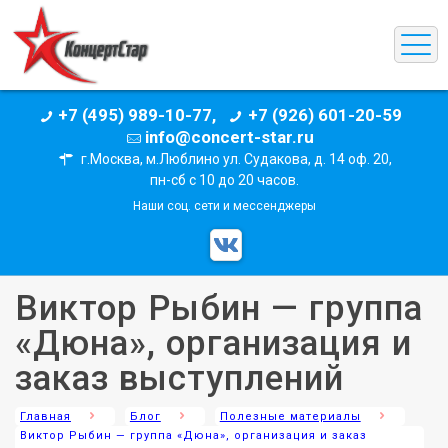
+7 (495) 989-10-77,
+7 (926) 601-20-59
info@concert-star.ru
г.Москва, м.Люблино ул. Судакова, д. 14 оф. 20,
пн-сб с 10 до 20 часов.
Наши соц. сети и мессенджеры
Виктор Рыбин — группа
«Дюна», организация и
заказ выступлений
Главная
Блог
Полезные материалы
Виктор Рыбин — группа «Дюна», организация и заказ