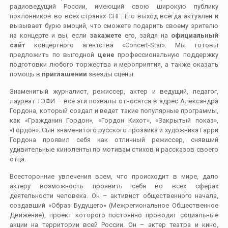
радиоведущий России, имеющий свою широкую публику
поклонников во всех странах СНГ. Его выход всегда актуален и
вызывает бурю эмоций, что сможете подарить своему зрителю
на концерте и вы, если
закажете
его, зайдя на
официальный
сайт
концертного агентства «Concert-Star». Мы готовы
предложить по выгодной
цене
профессиональную поддержку
подготовки любого торжества и мероприятия, а также оказать
помощь в
приглашении
звезды сцены.
Знаменитый журналист, режиссер, актер и ведущий, педагог,
лауреат ТЭФИ – все эти похвалы относятся в адрес Александра
Гордона, который создал и ведет такие популярные программы,
как «Гражданин Гордон», «Гордон Кихот», «Закрытый показ»,
«Гордон». Сын знаменитого русского прозаика и художника Гарри
Гордона проявил себя как отличный режиссер, снявший
удивительные киноленты по мотивам стихов и рассказов своего
отца.
Всесторонние увлечения всем, что происходит в мире, дало
актеру возможность проявить себя во всех сферах
деятельности человека. Он – активист общественного начала,
создавший «Образ Будущего» (Межрегиональное Общественное
Движение), проект которого постоянно проводит социальные
акции на территории всей России. Он – актер театра и кино,