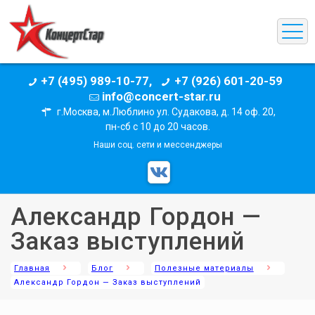
+7 (495) 989-10-77,
+7 (926) 601-20-59
info@concert-star.ru
г.Москва, м.Люблино ул. Судакова, д. 14 оф. 20,
пн-сб с 10 до 20 часов.
Наши соц. сети и мессенджеры
Александр Гордон —
Заказ выступлений
Главная
Блог
Полезные материалы
Александр Гордон — Заказ выступлений