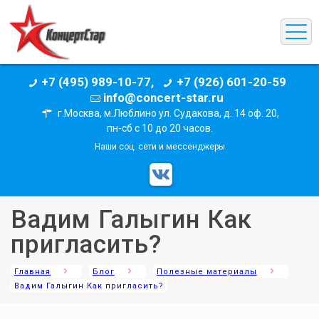
+7 (495) 989-10-77,
+7 (926) 601-20-59
info@concert-star.ru
г.Москва, м.Люблино ул. Судакова, д. 14 оф. 20,
пн-сб с 10 до 20 часов.
Наши соц. сети и мессенджеры
Вадим Галыгин Как
пригласить?
Главная
Блог
Полезные материалы
Вадим Галыгин Как пригласить?