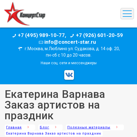
+7 (495) 989-10-77,
+7 (926) 601-20-59
info@concert-star.ru
г.Москва, м.Люблино ул. Судакова, д. 14 оф. 20,
пн-сб с 10 до 20 часов.
Наши соц. сети и мессенджеры
Екатерина Варнава
Заказ артистов на
праздник
Главная
Блог
Полезные материалы
Екатерина Варнава Заказ артистов на праздник