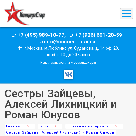
+7 (495) 989-10-77,
+7 (926) 601-20-59
info@concert-star.ru
г.Москва, м.Люблино ул. Судакова, д. 14 оф. 20,
пн-сб с 10 до 20 часов.
Наши соц. сети и мессенджеры
Сестры Зайцевы,
Алексей Лихницкий и
Роман Юнусов
Главная
Блог
Полезные материалы
Сестры Зайцевы, Алексей Лихницкий и Роман Юнусов