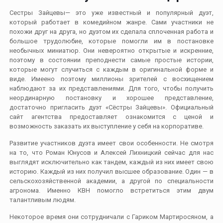
Сестры Зайцевы— это уже известный и популярный дуэт,
который работает в комедийном жанре. Сами участники не
похожи друг на друга, но дуэтом их сделала сплоченная работа и
большое трудолюбие, которые помогли им в постановке
необычных миниатюр. Они невероятно открытые и искренние,
поэтому в состоянии преподнести самые простые истории,
которые могут случиться с каждым в оригинальной форме и
виде. Имеено поэтому миллионы зрителей с восхищением
наблюдают за их представлениями. Для того, чтобы получить
неординарную постановку и хорошее представление,
достаточно пригласить дуэт «Сёстры Зайцевы». Официальный
сайт агентства предоставляет ознакомится с ценой и
возможность заказать их выступление у себя на корпоративе.
Развитие участников дуэта имеет свои особенности. Не смотря
на то, что Роман Юнусов и Алексей Лихницкий сейчас для нас
выглядят исключительно как тандем, каждый из них имеет свою
историю. Каждый из них получил высшее образование. Один — в
сельскохозяйственной академии, а другой по специальности
агронома. Именно КВН помогло встретиться этим двум
талантливым людям.
Некоторое время они сотрудничали с Гариком Мартиросяном, а