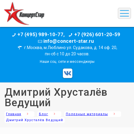
+7 (495) 989-10-77,
+7 (926) 601-20-59
info@concert-star.ru
г.Москва, м.Люблино ул. Судакова, д. 14 оф. 20,
пн-сб с 10 до 20 часов.
Наши соц. сети и мессенджеры
Дмитрий Хрусталёв
Ведущий
Главная
Блог
Полезные материалы
Дмитрий Хрусталёв Ведущий