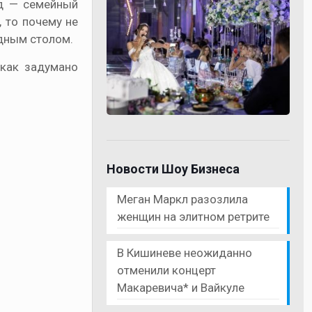
од — семейный
, то почему не
одным столом.
 как задумано
Новости Шоу Бизнеса
Меган Маркл разозлила
женщин на элитном ретрите
В Кишиневе неожиданно
отменили концерт
Макаревича* и Вайкуле