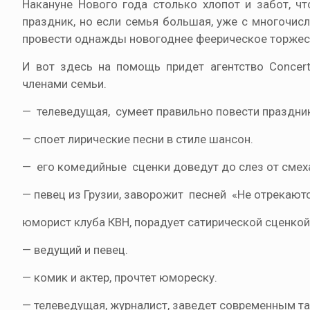
Накануне Нового года столько хлопот и забот, ч
праздник, но если семья большая, уже с многочисл
провести однажды новогоднее феерическое торжест
И вот здесь на помощь придет агентство Concer
членами семьи.
— телеведущая, сумеет правильно повести праздни
— споет лирические песни в стиле шансон.
— его комедийные сценки доведут до слез от смех
— певец из Грузии, заворожит песней «Не отрекают
юморист клуба КВН, порадует сатирической сценкой
— ведущий и певец.
— комик и актер, прочтет юмореску.
— телеведущая, журналист, заведет современным та