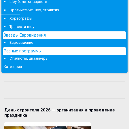
Шоу балеты, варьете
Эротические шоу, стриптиз
Хореографы
Травести-шоу
Звезды Евровидения
Евровидение
Разные программы
Стилисты, дизайнеры
Категория
День строителя 2026 — организация и проведение
праздника