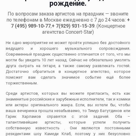
рождение.
По вопросам заказа артистов на праздник — звоните
по телефонам в Москве ежедневно с 7 до 24 часов:
+
7 (495) 989-10-77
,
+ 7(929) 931-15-39
. (Концертное
агентство Concert-Star)
Ни одно мероприятие не может пройти успешно без достойного
ведущего и хорошего музыкального сопровождения.
Современный праздник существенно отличается от того, что мы
могли бы увидеть 10 лет назад. Сейчас не обязательно умолять
друга сыграть на гитаре, а также самому развлекать гостей.
Достаточно обратиться в концертное агентство, которое
поможет вам сделать значимое событие ещё более
торжественным.
Среди артистов, которых вы можете пригласить, есть как
знаменитые российские и зарубежные исполнители, так и комики
или актеры оригинального жанра. Если, вы хотели бы, чтобы
ваша вечеринка прошла незабываемо, то Тимур Батутдинов или
Гарик Харламов справятся с этой задачей. Оба –
талантливейшие артисты, которые успели получить
собственную известность . Они являются постоянными
резидентами шоу Камеди Клаб, поэтому у них безусловно