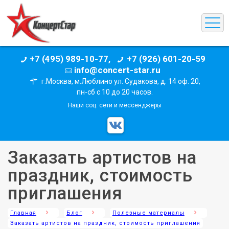
+7 (495) 989-10-77,
+7 (926) 601-20-59
info@concert-star.ru
г.Москва, м.Люблино ул. Судакова, д. 14 оф. 20,
пн-сб с 10 до 20 часов.
Наши соц. сети и мессенджеры
Заказать артистов на
праздник, стоимость
приглашения
Главная
Блог
Полезные материалы
Заказать артистов на праздник, стоимость приглашения