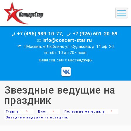
+7 (495) 989-10-77,
+7 (926) 601-20-59
info@concert-star.ru
г.Москва, м.Люблино ул. Судакова, д. 14 оф. 20,
пн-сб с 10 до 20 часов.
Наши соц. сети и мессенджеры
Звездные ведущие на
праздник
Главная
Блог
Полезные материалы
Звездные ведущие на праздник