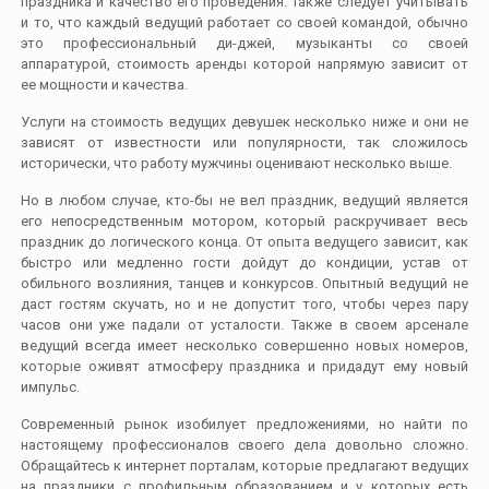
праздника и качество его проведения. Также следует учитывать
и то, что каждый ведущий работает со своей командой, обычно
это профессиональный ди-джей, музыканты со своей
аппаратурой, стоимость аренды которой напрямую зависит от
ее мощности и качества.
Услуги на стоимость ведущих девушек несколько ниже и они не
зависят от известности или популярности, так сложилось
исторически, что работу мужчины оценивают несколько выше.
Но в любом случае, кто-бы не вел праздник, ведущий является
его непосредственным мотором, который раскручивает весь
праздник до логического конца. От опыта ведущего зависит, как
быстро или медленно гости дойдут до кондиции, устав от
обильного возлияния, танцев и конкурсов. Опытный ведущий не
даст гостям скучать, но и не допустит того, чтобы через пару
часов они уже падали от усталости. Также в своем арсенале
ведущий всегда имеет несколько совершенно новых номеров,
которые оживят атмосферу праздника и придадут ему новый
импульс.
Современный рынок изобилует предложениями, но найти по
настоящему профессионалов своего дела довольно сложно.
Обращайтесь к интернет порталам, которые предлагают ведущих
на праздники с профильным образованием и у которых есть