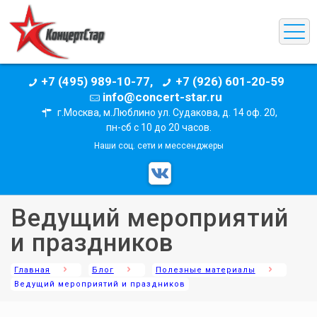
+7 (495) 989-10-77,
+7 (926) 601-20-59
info@concert-star.ru
г.Москва, м.Люблино ул. Судакова, д. 14 оф. 20,
пн-сб с 10 до 20 часов.
Наши соц. сети и мессенджеры
Ведущий мероприятий
и праздников
Главная
Блог
Полезные материалы
Ведущий мероприятий и праздников