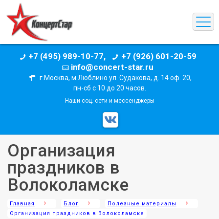
+7 (495) 989-10-77,
+7 (926) 601-20-59
info@concert-star.ru
г.Москва, м.Люблино ул. Судакова, д. 14 оф. 20,
пн-сб с 10 до 20 часов.
Наши соц. сети и мессенджеры
Организация
праздников в
Волоколамске
Главная
Блог
Полезные материалы
Организация праздников в Волоколамске