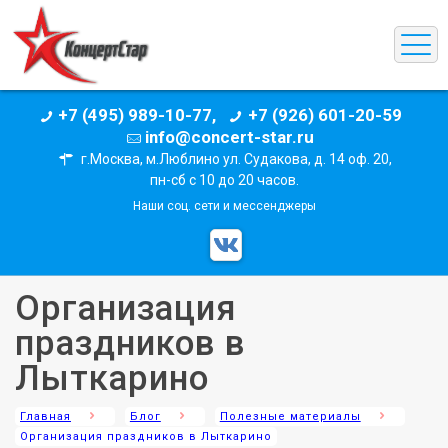
+7 (495) 989-10-77,
+7 (926) 601-20-59
info@concert-star.ru
г.Москва, м.Люблино ул. Судакова, д. 14 оф. 20,
пн-сб с 10 до 20 часов.
Наши соц. сети и мессенджеры
Организация
праздников в
Лыткарино
Главная
Блог
Полезные материалы
Организация праздников в Лыткарино