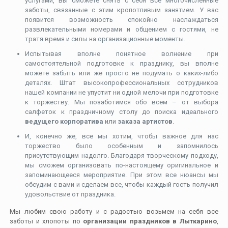
услугами, вы сможете снять с себя все многочисленные
заботы, связанные с этим кропотливым занятием. У вас
появится возможность спокойно наслаждаться
развлекательными номерами и общением с гостями, не
тратя время и силы на организационные моменты.
Испытывая вполне понятное волнение при
самостоятельной подготовке к празднику, вы вполне
можете забыть или же просто не подумать о каких-либо
деталях. Штат высокопрофессиональных сотрудников
нашей компании не упустит ни одной мелочи при подготовке
к торжеству. Мы позаботимся обо всем – от выбора
салфеток к праздничному столу до поиска идеального
ведущего корпоратива
или
заказа артистов
.
И, конечно же, все мы хотим, чтобы важное для нас
торжество было особенным и запомнилось
присутствующим надолго. Благодаря творческому подходу,
мы сможем организовать по-настоящему оригинальное и
запоминающееся мероприятие. При этом все нюансы мы
обсудим с вами и сделаем все, чтобы каждый гость получил
удовольствие от праздника.
Мы любим свою работу и с радостью возьмем на себя все
заботы и хлопоты по
организации праздников в Лыткарино
,