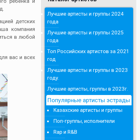
ого ребенка и
д.
Лучшие артисты и группы 2024
ацией детских
года
аша компания
Лучшие артисты и группы 2025
иться в любой
года
Топ Российских артистов за 2021
ля вас и всех
год
Лучшие артисты и группы в 2023
году.
Лучшие артисты, группы в 2023г.
Популярные артисты эстрады
Казахские артисты и группы
Поп-группы, исполнители
Rap и R&B