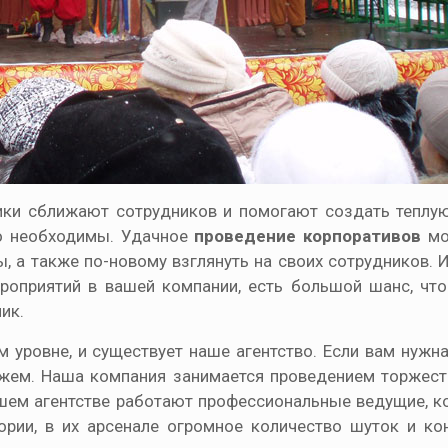
ники сближают сотрудников и помогают создать теплу
то необходимы. Удачное
п
роведен
ие корпоративов
мо
ы, а также по-новому взглянуть на своих сотрудников. 
оприятий в вашей компании, есть большой шанс, что
ик.
 уровне, и существует наше агентство. Если вам нужн
жем. Наша компания занимается проведением торжест
нашем агентстве работают профессиональные ведущие, к
рии, в их арсенале огромное количество шуток и ко