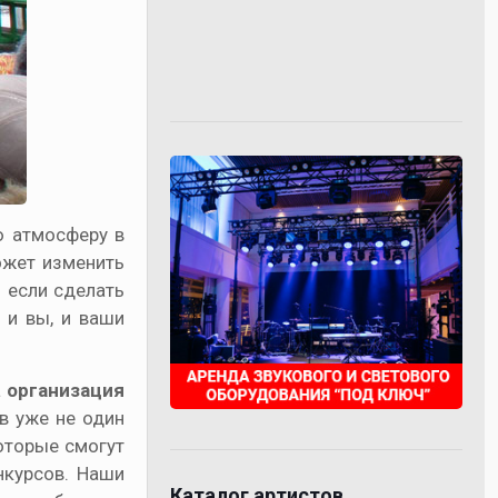
ю атмосферу в
жет изменить
И если сделать
 и вы, и ваши
а
организация
в уже не один
оторые смогут
нкурсов. Наши
Каталог артистов