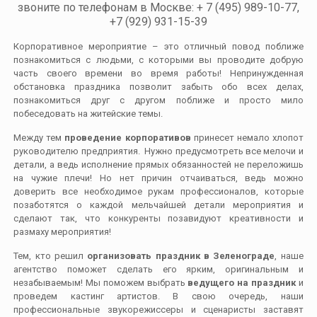
звоните по телефонам в Москве: + 7 (495) 989-10-77,
+7 (929) 931-15-39
Корпоративное мероприятие – это отличный повод поближе
познакомиться с людьми, с которыми вы проводите добрую
часть своего времени во время работы! Непринужденная
обстановка праздника позволит забыть обо всех делах,
познакомиться друг с другом поближе и просто мило
побеседовать на житейские темы.
Между тем
проведение корпоративов
принесет немало хлопот
руководителю предприятия. Нужно предусмотреть все мелочи и
детали, а ведь исполнение прямых обязанностей не переложишь
на чужие плечи! Но нет причин отчаиваться, ведь можно
доверить все необходимое рукам профессионалов, которые
позаботятся о каждой мельчайшей детали мероприятия и
сделают так, что конкуренты позавидуют креативности и
размаху мероприятия!
Тем, кто решил
организовать праздник в Зеленограде
, наше
агентство поможет сделать его ярким, оригинальным и
незабываемым! Мы поможем выбрать
ведущего на праздник
и
проведем кастинг артистов. В свою очередь, наши
профессиональные звукорежиссеры и сценаристы заставят