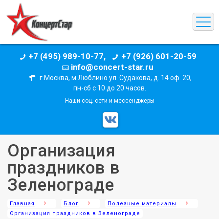
+7 (495) 989-10-77,
+7 (926) 601-20-59
info@concert-star.ru
г.Москва, м.Люблино ул. Судакова, д. 14 оф. 20,
пн-сб с 10 до 20 часов.
Наши соц. сети и мессенджеры
Организация
праздников в
Зеленограде
Главная
Блог
Полезные материалы
Организация праздников в Зеленограде