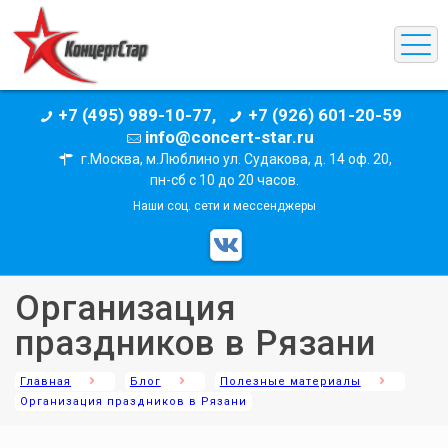
+7 (495) 989-10-77,
+7 (926) 601-20-59
info@concert-star.ru
г.Москва, м.Люблино ул. Судакова, д. 14 оф. 20,
пн-сб с 10 до 20 часов.
Наши соц. сети и мессенджеры
Организация
праздников в Рязани
Главная
Блог
Полезные материалы
Организация праздников в Рязани