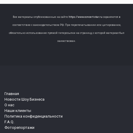
Все материалы опубликованные на сайте
https://www.concert-star.ru
охраняются в
соответствие с законодательством РФ. При перепечатывании или цитировании,
обязательно использование прямой гиперссылки на страницу, с которой материал был
заимствован.
Главная
Новости Шоу Бизнеса
О нас
Наши клиенты
Политика конфиденциальности
F.A.Q.
Фоторепортажи