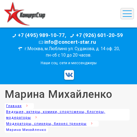
+7 (495) 989-10-77,
+7 (926) 601-20-59
info@concert-star.ru
г.Москва, м.Люблино ул. Судакова, д. 14 оф. 20,
пн-сб с 10 до 20 часов.
Наши соц. сети и мессенджеры
Марина Михайленко
Главная
Ведущие, актеры, комики, спортсмены, блогеры,
модераторы
Модераторы, спикеры, бизнес тренеры
Марина Михайленко