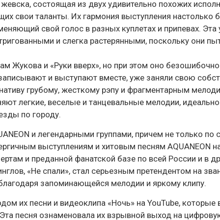
Ижевска, состоящая из двух удивительно похожих исполн
щих свои таланты. Их гармония выступления настолько б
 меняющий свой голос в разных куплетах и припевах. Эта
нтригованными и слегка растерянными, поскольку они пы
 Жукова и «Руки вверх», но при этом оно безошибочно
, записывают и выступают вместе, уже заняли свою собс
ативу грубому, жесткому рэпу и фрагментарным мелоди
ют легкие, веселые и танцевальные мелодии, идеально
езды по городу.
ANEON и легендарными группами, причем не только по с
нергичным выступлениям и хитовым песням AQUANEON на
ертам и преданной фанатской базе по всей России и в др
нглов, «Не спали», стал серьезным претендентом на зва
 благодаря запоминающейся мелодии и яркому клипу.
ом их песни и видеоклипа «Ночь» на YouTube, которые
та песня ознаменовала их взрывной выход на цифрову