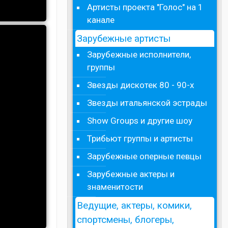
Артисты проекта "Голос" на 1
канале
Зарубежные артисты
Зарубежные исполнители,
группы
Звезды дискотек 80 - 90-х
Звезды итальянской эстрады
Show Groups и другие шоу
Трибьют группы и артисты
Зарубежные оперные певцы
Зарубежные актеры и
знаменитости
Ведущие, актеры, комики,
спортсмены, блогеры,