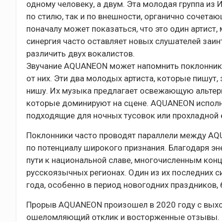
одному человеку, а двум. Эта молодая группа из 
по стилю, так и по внешности, органично сочетаю
поначалу может показаться, что это один артист,
синергия часто оставляет новых слушателей заи
различить двух вокалистов.
Звучание AQUANEON может напомнить поклонникам
от них. Эти два молодых артиста, которые пишут
нишу. Их музыка предлагает освежающую альтерн
которые доминируют на сцене. AQUANEON исполня
подходящие для ночных тусовок или прохладной 
Поклонники часто проводят параллели между AQU
по потенциалу широкого признания. Благодаря э
пути к национальной славе, многочисленным конц
русскоязычных регионах. Один из их последних си
года, особенно в период новогодних праздников,
Прорыв AQUANEON произошел в 2020 году с выход
ошеломляющий отклик и восторженные отзывы. Э