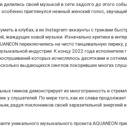
 и делились своей музыкой в сети задолго до этого собы
особенно приглянулся нежный женский голос, звучащий 
меть в клубах, а их Instagram-аккаунты с треками быст
, жаждущих новой музыки. Изначально критики в интер
QUANEON переключились на чисто танцевальную лирику,
музыкальной индустрии. К концу 2022 года исполнители 
рослушиваний которых исчислялось десятками и сотнями
есколько выдающихся синглов покоривших многих слуша
ьных гимнов демонстрирует их многогранность и стрем
ик у слушателей. По мере того, как их слава продолжает 
м, радуя поклонников своей заразительной энергией и
аланте уникального музыкального проекта AQUANEON при