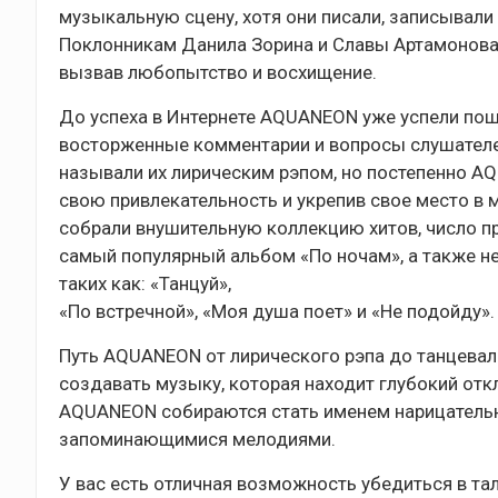
музыкальную сцену, хотя они писали, записывали
Поклонникам Данила Зорина и Славы Артамонова 
вызвав любопытство и восхищение.
До успеха в Интернете AQUANEON уже успели пошу
восторженные комментарии и вопросы слушателей
называли их лирическим рэпом, но постепенно A
свою привлекательность и укрепив свое место в 
собрали внушительную коллекцию хитов, число п
самый популярный альбом «По ночам», а также н
таких как: «Танцуй»,
«По встречной», «Моя душа поет» и «Не подойду».
Путь AQUANEON от лирического рэпа до танцевал
создавать музыку, которая находит глубокий откл
AQUANEON собираются стать именем нарицательны
запоминающимися мелодиями.
У вас есть отличная возможность убедиться в т