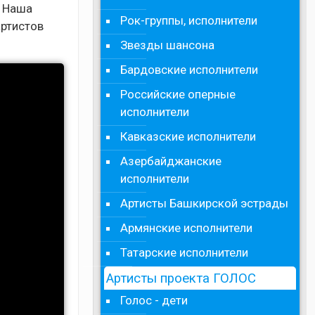
. Наша
Рок-группы, исполнители
артистов
Звезды шансона
Бардовские исполнители
Российские оперные
исполнители
Кавказские исполнители
Азербайджанские
исполнители
Артисты Башкирской эстрады
Армянские исполнители
Татарские исполнители
Артисты проекта ГОЛОС
Голос - дети