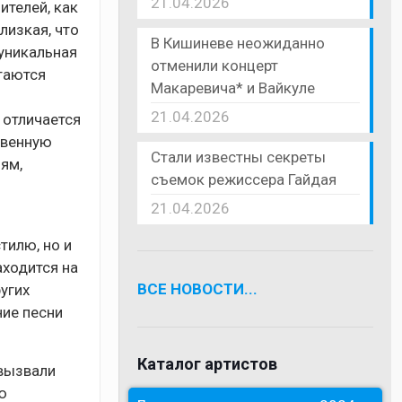
21.04.2026
ителей, как
лизкая, что
В Кишиневе неожиданно
 уникальная
отменили концерт
таются
Макаревича* и Вайкуле
21.04.2026
 отличается
твенную
Стали известны секреты
ям,
съемок режиссера Гайдая
21.04.2026
тилю, но и
ходится на
ВСЕ НОВОСТИ...
угих
ние песни
Каталог артистов
 вызвали
ю