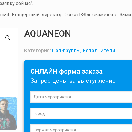
аявку сейчас".
ail. Концертный директор Concert-Star свяжется с Вами
AQUANEON
Категория:
Поп-группы, исполнители
ОНЛАЙН форма заказа
Запрос цены за выступление