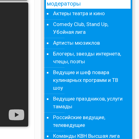
модераторы
Актеры театра и кино
Comedy Club, Stand Up,
Убойная лига
Артисты мюзиклов
Блогеры, звезды интернета,
чтецы, поэты
Ведущие и шеф повара
кулинарных программ и ТВ
шоу
Ведущие праздников, услуги
тамады
Российские ведущие,
телеведущие
Команды КВН Высшая лига