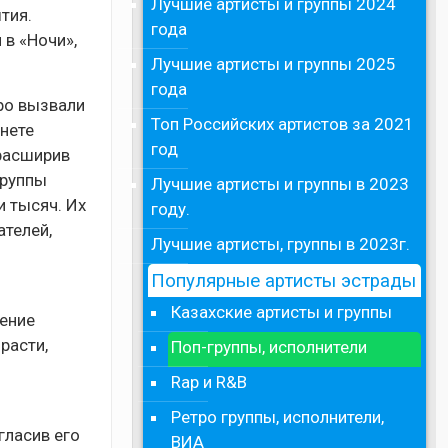
Лучшие артисты и группы 2024
тия.
года
в «Ночи»,
Лучшие артисты и группы 2025
года
ро вызвали
Топ Российских артистов за 2021
нете
год
 расширив
группы
Лучшие артисты и группы в 2023
 тысяч. Их
году.
телей,
Лучшие артисты, группы в 2023г.
Популярные артисты эстрады
Казахские артисты и группы
ление
расти,
Поп-группы, исполнители
Rap и R&B
Ретро группы, исполнители,
гласив его
ВИА