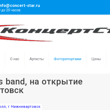
info@concert-star.ru
0 до 20 часов.
О нас
Артисты
Фоторепортажи
Цены
ls band, на открытие
товск
Молл, г Нижневартовск