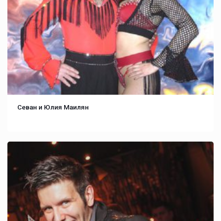
Севан и Юлия Маилян