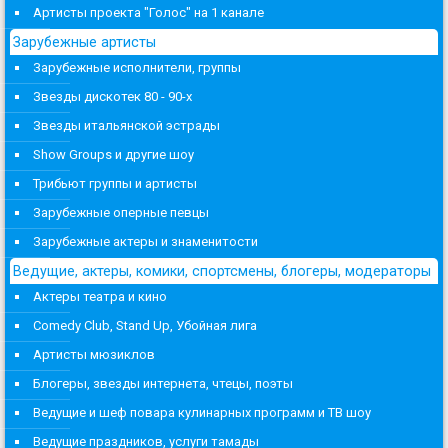
Артисты проекта "Голос" на 1 канале
Зарубежные артисты
Зарубежные исполнители, группы
Звезды дискотек 80 - 90-х
Звезды итальянской эстрады
Show Groups и другие шоу
Трибьют группы и артисты
Зарубежные оперные певцы
Зарубежные актеры и знаменитости
Ведущие, актеры, комики, спортсмены, блогеры, модераторы
Актеры театра и кино
Comedy Club, Stand Up, Убойная лига
Артисты мюзиклов
Блогеры, звезды интернета, чтецы, поэты
Ведущие и шеф повара кулинарных программ и ТВ шоу
Ведущие праздников, услуги тамады