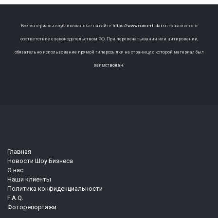
Все материалы опубликованные на сайте
https://www.concert-star.ru
охраняются в
соответствие с законодательством РФ. При перепечатывании или цитировании,
обязательно использование прямой гиперссылки на страницу, с которой материал был
заимствован.
Главная
Новости Шоу Бизнеса
О нас
Наши клиенты
Политика конфиденциальности
F.A.Q.
Фоторепортажи