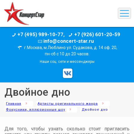
+7 (495) 989-10-77,
+7 (926) 601-20-59
info@concert-star.ru
г.Москва, м.Люблино ул. Судакова, д. 14 оф. 20,
пн-сб с 10 до 20 часов.
Наши соц. сети и мессенджеры
Двойное дно
Главная
Артисты оригинального жанра
Фокусники, иллюзионные шоу
Двойное дно
Для того, чтобы узнать сколько стоит пригласить