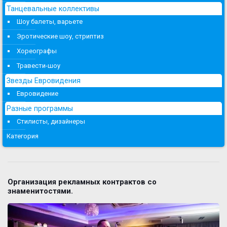
Танцевальные коллективы
Шоу балеты, варьете
Эротические шоу, стриптиз
Хореографы
Травести-шоу
Звезды Евровидения
Евровидение
Разные программы
Стилисты, дизайнеры
Категория
Организация рекламных контрактов со
знаменитостями.