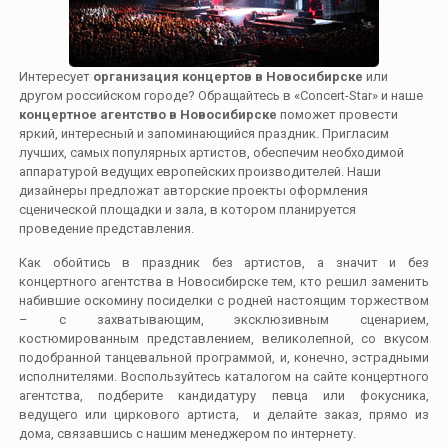
Интересует
организация концертов в Новосибирске
или
другом российском городе? Обращайтесь в «Concert-Star» и наше
концертное агентство
в Новосибирске
поможет провести
яркий, интересный и запоминающийся праздник. Пригласим
лучших, самых популярных артистов, обеспечим необходимой
аппаратурой ведущих европейских производителей. Наши
дизайнеры предложат авторские проекты оформления
сценической площадки и зала, в котором планируется
проведение представления.
Как обойтись в праздник без артистов, а значит и без
концертного агентства в Новосибирске тем, кто решил заменить
набившие оскомину посиделки с родней настоящим торжеством
– с захватывающим, эксклюзивным сценарием,
костюмированным представлением, великолепной, со вкусом
подобранной танцевальной программой, и, конечно, эстрадными
исполнителями. Воспользуйтесь каталогом на сайте концертного
агентства, подберите кандидатуру певца или фокусника,
ведущего или циркового артиста, и делайте заказ, прямо из
дома, связавшись с нашим менеджером по интернету.