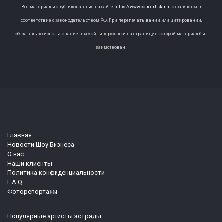
Все материалы опубликованные на сайте
https://www.concert-star.ru
охраняются в
соответствие с законодательством РФ. При перепечатывании или цитировании,
обязательно использование прямой гиперссылки на страницу, с которой материал был
заимствован.
Главная
Новости Шоу Бизнеса
О нас
Наши клиенты
Политика конфиденциальности
F.A.Q.
Фоторепортажи
Популярные артисты эстрады