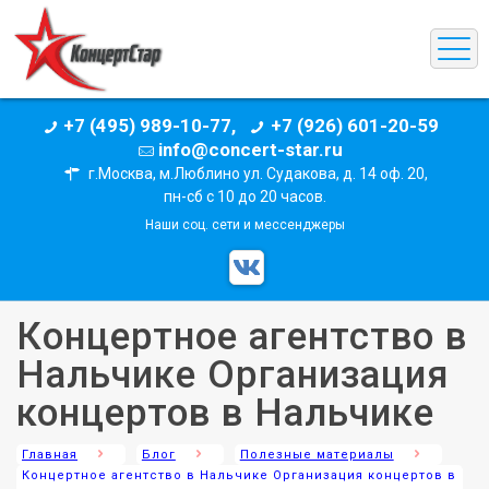
+7 (495) 989-10-77,
+7 (926) 601-20-59
info@concert-star.ru
г.Москва, м.Люблино ул. Судакова, д. 14 оф. 20,
пн-сб с 10 до 20 часов.
Наши соц. сети и мессенджеры
Концертное агентство в
Нальчике Организация
концертов в Нальчике
Главная
Блог
Полезные материалы
Концертное агентство в Нальчике Организация концертов в