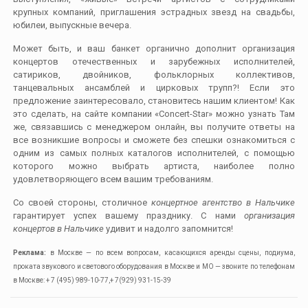
крупных компаний, приглашения эстрадных звезд на свадьбы,
юбилеи, выпускные вечера.
Может быть, и ваш банкет органично дополнит организация
концертов отечественных и зарубежных исполнителей,
сатириков, двойников, фольклорных коллективов,
танцевальных ансамблей и цирковых трупп?! Если это
предложение заинтересовало, становитесь нашим клиентом! Как
это сделать, на сайте компании «Concert-Star» можно узнать Там
же, связавшись с менеджером онлайн, вы получите ответы на
все возникшие вопросы и сможете без спешки ознакомиться с
одним из самых полных каталогов исполнителей, с помощью
которого можно выбрать артиста, наиболее полно
удовлетворяющего всем вашим требованиям.
Со своей стороны, столичное
концертное агентство в Нальчике
гарантирует успех вашему празднику. С нами
организация
концертов в Нальчике
удивит и надолго запомнится!
Реклама:
в Москве — по всем вопросам, касающихся аренды сцены, подиума,
проката звукового и светового оборудования в Москве и МО — звоните по телефонам
в Москве: + 7 (495) 989-10-77,+ 7(929) 931-15-39