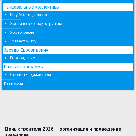
Танцевальные коллективы
Шоу балеты, варьете
Эротические шоу, стриптиз
Хореографы
Травести-шоу
Звезды Евровидения
Евровидение
Разные программы
Стилисты, дизайнеры
Категория
День строителя 2026 — организация и проведение
праздника