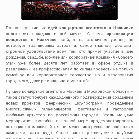
Полное креативных идей
концертное агентство в Нальчике
подготовит праздник вашей мечты! С нами
организация
концертов в Нальчике
пройдет на столичном уровне, не
потребует грандиозных затрат и, самое главное, доставит
огромное удовольствие всем тем, кто примет участие в дне
рождения, свадьбе, юбилее или корпоративе! Компания «Concert-
Star» уже более десяти лет работает в сфере отдыха и
развлечений, ее профессионалам по силам провести не только
семейное или корпоративное торжество, но и мероприятия
городского, даже регионального масштаба!
Лучшее концертное агентство Москвы и Московской области –
такой статус требует каждодневного подтверждения созданием
новых проектов, феерических шоу-программ, проведением
многотысячных гала-концертов, фестивалей и гастролей
любимых артистов по российским городам. Столь мощные
мероприятия способны в полной мере продемонстрировать
потенциал компании. Хотя не менее интересны не настолько
заметные, зато куда более часто реализуемые клубные
выступления, «живые» встречи артистов с сотрудниками