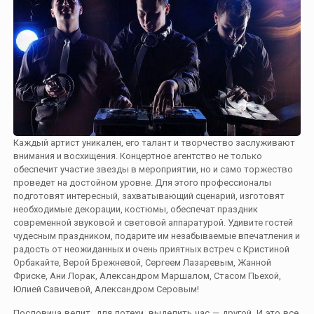
Каждый артист уникален, его талант и творчество заслуживают
внимания и восхищения. Концертное агентство не только
обеспечит участие звезды в мероприятии, но и само торжество
проведет на достойном уровне. Для этого профессионалы
подготовят интересный, захватывающий сценарий, изготовят
необходимые декорации, костюмы, обеспечат праздник
современной звуковой и световой аппаратурой. Удивите гостей
чудесным праздником, подарите им незабываемые впечатления и
радость от неожиданных и очень приятных встреч с Кристиной
Орбакайте, Верой Брежневой, Сергеем Лазаревым, Жанной
Фриске, Ани Лорак, Александром Маршалом, Стасом Пьехой,
Юлией Савичевой, Александром Серовым!
Пословица велит для потехи выделить час — другой. И это все,