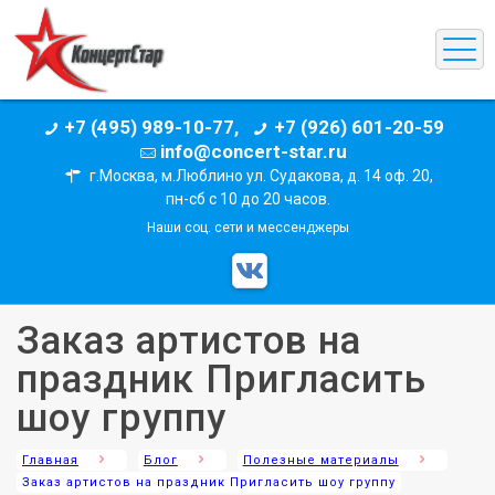
+7 (495) 989-10-77,
+7 (926) 601-20-59
info@concert-star.ru
г.Москва, м.Люблино ул. Судакова, д. 14 оф. 20,
пн-сб с 10 до 20 часов.
Наши соц. сети и мессенджеры
Заказ артистов на
праздник Пригласить
шоу группу
Главная
Блог
Полезные материалы
Заказ артистов на праздник Пригласить шоу группу