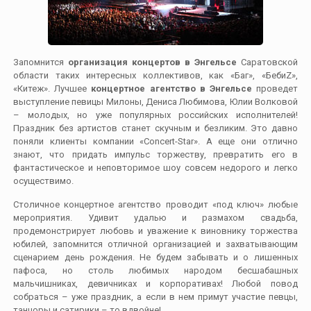
Запомнится
организация концертов в Энгельсе
Саратовской
области таких интересных коллективов, как «Баг», «БебиZ»,
«Китеж». Лучшее
концертное агентство в Энгельсе
проведет
выступление певицы Милоны, Дениса Любимова, Юлии Волковой
– молодых, но уже популярных российских исполнителей!
Праздник без артистов станет скучным и безликим. Это давно
поняли клиенты компании «Concert-Star». А еще они отлично
знают, что придать импульс торжеству, превратить его в
фантастическое и неповторимое шоу совсем недорого и легко
осуществимо.
Столичное концертное агентство проводит «под ключ» любые
мероприятия. Удивит удалью и размахом свадьба,
продемонстрирует любовь и уважение к виновнику торжества
юбилей, запомнится отличной организацией и захватывающим
сценарием день рождения. Не будем забывать и о лишенных
пафоса, но столь любимых народом бесшабашных
мальчишниках, девичниках и корпоративах! Любой повод
собраться – уже праздник, а если в нем примут участие певцы,
танцоры и сатирики – то вдвойне!