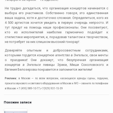
Не трудно догадаться, что организация концертов начинается с
выбора его участников. Собственно говоря, это единственная
ваша задача, хотя и достаточно сложная. Определиться, кого из
4 500 артистов хочется увидеть в первую очередь непросто. И
тут придут на помощь наши профессионалы. Они посоветуют,
кто из исполнителей наиболее гармонично подойдет к
стилистике мероприятия, и, порадовав талантом и творчеством,
не потребует за них слишком высокий гонорар!
Доверяйте опытным и добросовестным сотрудниками,
которыми гордится
концертное агентство в Энгельсе
, свои мечты
о празднике! Они докажут, что безупречная
организация
концертов в Энгельсе
певицы Эрики, Миши Соколовского и
Евгения Белозерова понравится и запомнится жителям!
Реклама:
в Москве — по всем вопросам, касающихся аренды сцены, подиума,
проката звукового и светового оборудования в Москве и МО — звоните по телефонам
в Москве: + 7 (495) 989-10-77,+ 7(929) 931-15-39
Похожие записи