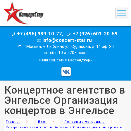
+7 (495) 989-10-77,
+7 (926) 601-20-59
info@concert-star.ru
г.Москва, м.Люблино ул. Судакова, д. 14 оф. 20,
пн-сб с 10 до 20 часов.
Наши соц. сети и мессенджеры
Концертное агентство в
Энгельсе Организация
концертов в Энгельсе
Главная
Блог
Полезные материалы
Концертное агентство в Энгельсе Организация концертов в