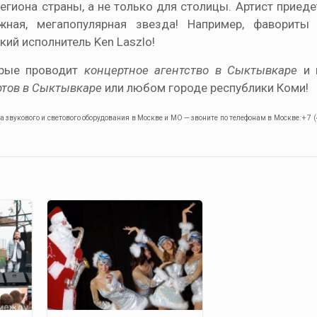
егиона страны, а не только для столицы. Артист приеде
жная, мегапопулярная звезда! Например, фавориты
кий исполнитель Ken Laszlo!
орые проводит
концертное агентство в Сыктывкаре
и 
ртов в Сыктывкаре
или любом городе республики Коми!
звукового и светового оборудования в Москве и МО — звоните по телефонам в Москве: + 7 (4