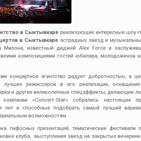
ентство в Сыктывкаре
реализующее интересные шоу-п
нцертов в Сыктывкаре
эстрадных звезд и музыкальных
а Милона, известный диджей Alex Force и заслужив
своими композициями гостей юбиляра, молодоженов и
ам концертное агентство радует добротностью, а це
 лучших режиссеров в его реализации, оснащение
верки и другие великолепные спецэффекты, делающие л
омпании «Concert-Star» собрались настоящие пр
 лет и способные подобрать самый лучший вариан
атериальным возможностям.
вка пафосных презентаций, тематические фестивали
новке клуба, выступления звезд на закрытых вечеринк