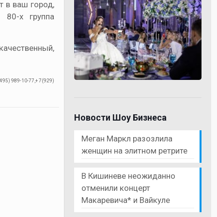
т в ваш город,
 80-х группа
качественный,
95) 989-10-77,+ 7(929)
Новости Шоу Бизнеса
Меган Маркл разозлила
женщин на элитном ретрите
В Кишиневе неожиданно
отменили концерт
Макаревича* и Вайкуле