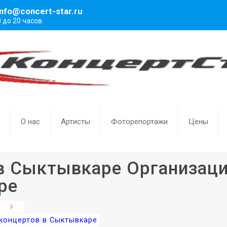
info@concert-star.ru
0 до 20 часов.
О нас
Артисты
Фоторепортажи
Цены
 в Сыктывкаре Организац
ре
 концертов в Сыктывкаре