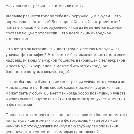
Уличная фотография – негатив или стиль
Желание разнести голову себе или окружающим людям – это
нормальное состояние? Бесспорно. Опасный экстремистский
призыв к насилию и вооружению никогда не является идейной
составляющей фотосессии – это всего лишь очередное
творчество.
Что же это за негативная и достаточно жесткая молодежная
уличная фотография? Это ответ и беспомощное противостояние
надоевшей всем гламурной тошноте, взирающей с телеэкранов
и всех модных журналов, а может быть это очередное
баловство полувменяемых людей.
Но как бы там ни было такие фотографии сейчас интересны и их
можно делать на . Ведь способ самовыражения у художников
может быть любым. Бывает так когда особо позитивных чувств
и ярких эмоций внутри не найти, тогда выход получает и негатив
в фотографии.
После такого творческого проявления позитив более возможен
не только лишь в жизни, но и в фотографии. Читая это лишь
немногие фотохудожники поймут всю глубину самопознания
человеческого естества с помощью проведенной