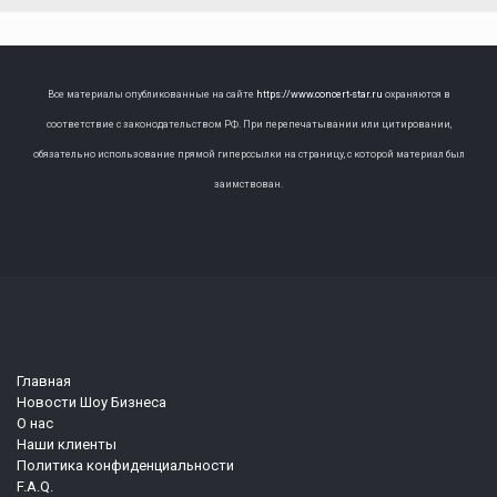
Все материалы опубликованные на сайте
https://www.concert-star.ru
охраняются в
соответствие с законодательством РФ. При перепечатывании или цитировании,
обязательно использование прямой гиперссылки на страницу, с которой материал был
заимствован.
Главная
Новости Шоу Бизнеса
О нас
Наши клиенты
Политика конфиденциальности
F.A.Q.