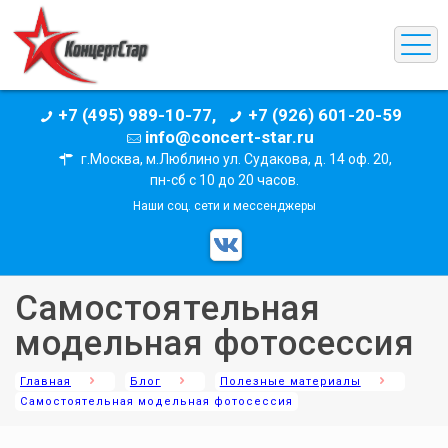
+7 (495) 989-10-77,
+7 (926) 601-20-59
info@concert-star.ru
г.Москва, м.Люблино ул. Судакова, д. 14 оф. 20,
пн-сб с 10 до 20 часов.
Наши соц. сети и мессенджеры
Самостоятельная
модельная фотосессия
Главная
Блог
Полезные материалы
Самостоятельная модельная фотосессия