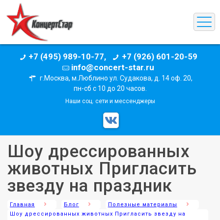
+7 (495) 989-10-77,
+7 (926) 601-20-59
info@concert-star.ru
г.Москва, м.Люблино ул. Судакова, д. 14 оф. 20,
пн-сб с 10 до 20 часов.
Наши соц. сети и мессенджеры
Шоу дрессированных
животных Пригласить
звезду на праздник
Главная
Блог
Полезные материалы
Шоу дрессированных животных Пригласить звезду на