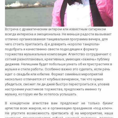
Встреча с драматическим актером или известным сатириком
всегда интересна и эмоциональна. Не меньше радости вызывает
отлично организованная танцевальная программа вечера, для
чего стоить пригласить dj и доверить «королю танцпола»
подобрать и качественно свести подходящие к формату
торжества музыкальные композиции. Агентство сотрудничает с
сотней разноплановых, креативных, умеющих «зажечь» публику
диджеев. Нелишним будет побольше узнать об их пристрастиях в
музыке и стиле работы. Особенно важно это сделать, если речь
идет о свадьбе или юбилее. Формат семейных мероприятий
несколько отличается от клубных вечеринок, так что нужно
убедиться, сможет ли ди-джей быстро перестроиться и, уловив
настроение участников торжества, предложить именно ту
музыку, которую им бы хотелось услышать.
В концертном агентстве вам предложат не только
букинг
артистов
всех жанров, но и организацию праздников «под ключ».
Не упустите возможность
пригласить dj
на мероприятие, наша