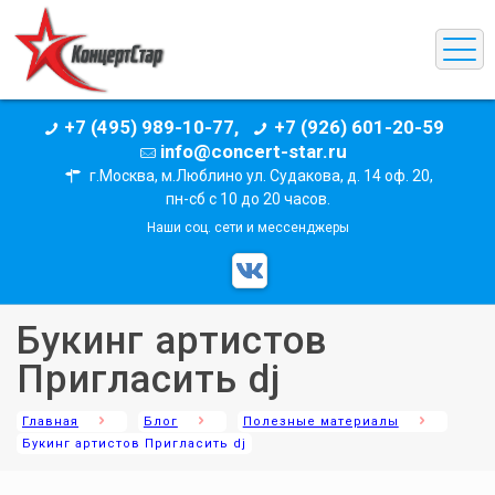
+7 (495) 989-10-77,
+7 (926) 601-20-59
info@concert-star.ru
г.Москва, м.Люблино ул. Судакова, д. 14 оф. 20,
пн-сб с 10 до 20 часов.
Наши соц. сети и мессенджеры
Букинг артистов
Пригласить dj
Главная
Блог
Полезные материалы
Букинг артистов Пригласить dj