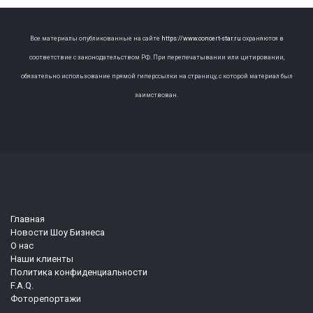
Все материалы опубликованные на сайте
https://www.concert-star.ru
охраняются в
соответствие с законодательством РФ. При перепечатывании или цитировании,
обязательно использование прямой гиперссылки на страницу, с которой материал был
заимствован.
Главная
Новости Шоу Бизнеса
О нас
Наши клиенты
Политика конфиденциальности
F.A.Q.
Фоторепортажи