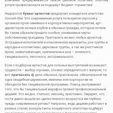
компания придерживается гибкой ценовой политики, поэтому
услуги профессионала не подорвут бюджет торжества!
Недорогой
букинг артистов
предлагает концертное агентство
Concert-Star. Это современная услуга пользуется спросом у
организаторов семейных и корпоративных мероприятий, арт-
директоров ночных клубов и обычных граждан, которые хотели
бы таким образом придать особые, узнаваемые черты
собственному празднику. Пригласить можно любых артистов.
Эстрадные исполнители и классические музыканты, рок группы и
народные коллективы, цирковые труппы, а так же участников
ярких, захватывающих, оригинальных шоу – огненного,
танцевального, песочного, экстремального.
Если с подбором артистов для сольных выступлений возникают
трудности – выбор огромен, сложно определиться с жанром, то
вот
пригласить dj
дело обычное, практически обязательное! Ни
одна свадебная церемония, именины или корпоратив не
обходятся без танцевальной программы. Повод заслуживает
того, что бы танцевальный марафон провел профессиональный
диджей. Это модно, стильно, наконец, престижно. Смущает, что
гости давно вышли из «дискотечного» возраста и им глубоко
чужды современные ритмы? Напрасно, ведь диджеи работают в
разных стилях, консультанты концертного агентства подберут