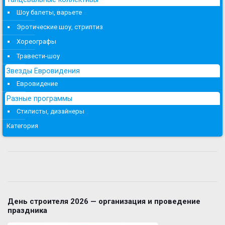
Шоу балеты, варьете
Эротические шоу, стриптиз
Хореографы
Травести-шоу
Звезды Евровидения
Евровидение
Разные программы
Стилисты, дизайнеры
Категория
День строителя 2026 — организация и проведение
праздника