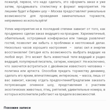
пожалуй, первое, что надо сделать, это оформить
заказ
и уже
затем, продумывать стилистику и формат мероприятия. Не
лишним будет и
бармен шоу —
Москва
предоставляет уникальные
возможности для проведения замечательных торжеств,
непременно их используйте!
Успех мероприятия не в последней степени зависит от того, как
продуманно сделан заказ ведущего на праздник. Харизматичный,
обаятельный, остроумный конферансье или тамада развлечет
гостей, позволит им забыть о проблемах и неотложный делах.
Несколько часов хорошего настроения – запас сил и энергии
восстановлен! Сегодня есть возможность выбрать ведущих на
любой вкус. Это может быть известный теле ведущий и радио
ведущий, популярный писатель, сатирик, юморист. Не исключено,
что захочется встретиться с двойником известного человека –
политика или артиста. Способов придать торжеству динамику,
сделать его ярким, впечатляющим, интересным, — масса, лишь от
вас зависит, какому отдать предпочтение!Предлагаем заказать
потрясающее огненное шоу, представления с участием
экзотических животных, птиц, рептилий, удивительные номера, в
которых исполнители работают на пределе возможностей.
Похожие записи