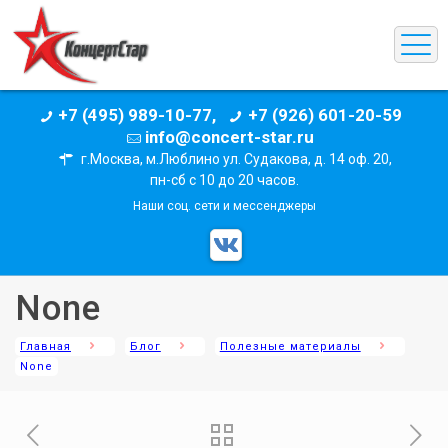
+7 (495) 989-10-77,
+7 (926) 601-20-59
info@concert-star.ru
г.Москва, м.Люблино ул. Судакова, д. 14 оф. 20,
пн-сб с 10 до 20 часов.
Наши соц. сети и мессенджеры
None
Главная
Блог
Полезные материалы
None